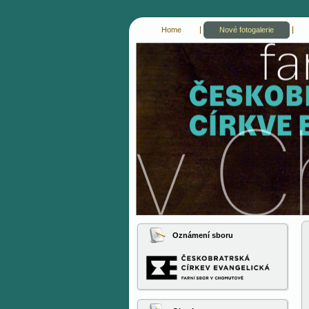
Home
Nové fotogalerie
cce-chomutov
evangelici chomutov
Oznámení sboru