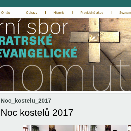
O nás
Odkazy
Historie
Pravidelné akce
Seznam
Noc_kostelu_2017
Noc kostelů 2017