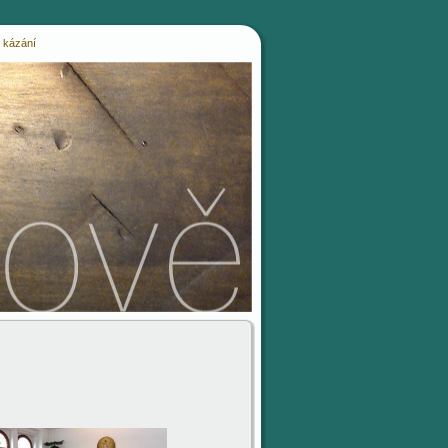
 kázání