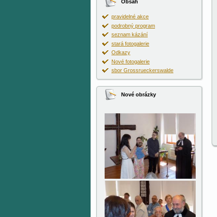
Obsah
pravidelné akce
podrobný program
seznam kázání
stará fotogalerie
Odkazy
Nové fotogalerie
sbor Grossrueckerswalde
Nové obrázky