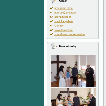
Obsah
pravidelné akce
podrobný program
seznam kázání
stará fotogalerie
Odkazy
Nové fotogalerie
sbor Grossrueckerswalde
Nové obrázky