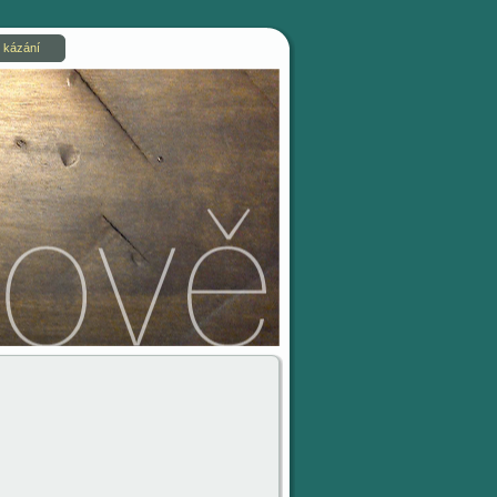
 kázání