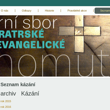
O nás
Odkazy
Historie
Pravidelné akce
Seznam
Seznam kázání
archiv Kázání
rok 2015
rok 2016