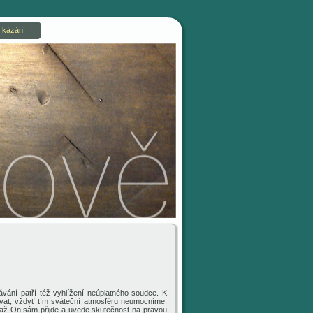
 kázání
vání patří též vyhlížení neúplatného soudce. K
at, vždyť tím sváteční atmosféru neumocníme.
, až On sám přijde a uvede skutečnost na pravou