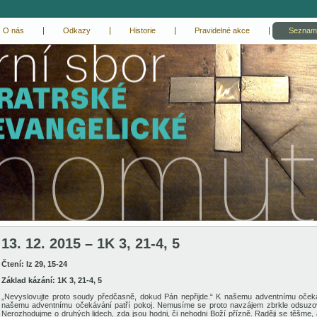
O nás
Odkazy
Historie
Pravidelné akce
Seznam
13. 12. 2015 – 1K 3, 21-4, 5
Čtení: Iz 29, 15-24
Základ kázání: 1K 3, 21-4, 5
„Nevyslovujte proto soudy předčasně, dokud Pán nepřijde.“ K našemu adventnímu očeká
našemu adventnímu očekávání patří pokoj. Nemusíme se proto navzájem zbrkle odsuzov
Nerozhodujme o druhých lidech, zda jsou hodni, či nehodni Boží přízně. Raději se těšme