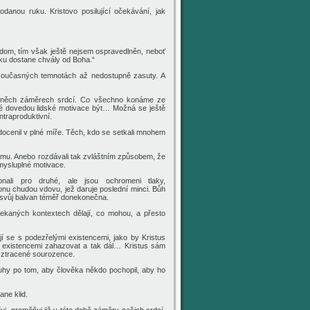
danou ruku. Kristovo posilující očekávání, jak
dom, tím však ještě nejsem ospravedlněn, neboť
ku dostane chvály od Boha.“
 současných temnotách až nedostupně zasuty. A
 oněch záměrech srdcí. Co všechno konáme ze
né dovedou lidské motivace být… Možná se ještě
traproduktivní.
edocenil v plné míře. Těch, kdo se setkali mnohem
 komu. Anebo rozdávali tak zvláštním způsobem, že
mysluplné motivace.
ali pro druhé, ale jsou ochromeni tlaky,
nu chudou vdovu, jež daruje poslední minci. Bůh
í svůj balvan téměř donekonečna.
ečekaných kontextech dělají, co mohou, a přesto
í se s podezřelými existencemi, jako by Kristus
i existencemi zahazovat a tak dál… Kristus sám
t ztracené sourozence.
ouhy po tom, aby člověka někdo pochopil, aby ho
ne klid.