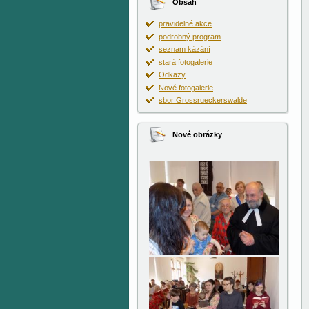
Obsah
pravidelné akce
podrobný program
seznam kázání
stará fotogalerie
Odkazy
Nové fotogalerie
sbor Grossrueckerswalde
Nové obrázky