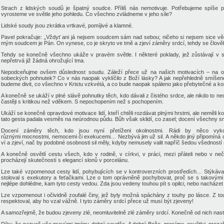
Strach z lidských soudů je špatný soudce. Příliš nás nemotivuje. Potřebujeme spíše po
vyrosteme ve světle jeho pohledu. Co všechno zvládneme v jeho síle?
Lidské soudy jsou zkrátka vrtkavé, pomíjivé a klamné.
Pavel pokračuje: „Vždyť ani já nejsem soudcem sám nad sebou; ničeho si nejsem sice vě
mým soudcem je Pán. On vynese, co je skryto ve tmě a zjeví záměry srdcí, tehdy se člově
Tehdy se konečně všechno ukáže v pravém světle. I některé poklady, jež zůstávají v
nepřetrvá již žádná ohrožující tma.
Nepodceňujme ovšem důslednost soudu. Záleží přece už na našich motivacích – na
sobeckých pohnutek? Co v nás naopak vyklíčilo z Boží lásky? A jak nepřehledně smíše
budeme divit, co všechno v Kristu vzkvétá, a co bude naopak spáleno jako přebytečné a kon
A konečně se ukáží v plné slávě pohnutky těch, kdo dávali z čistého srdce, ale nikdo to n
častěji s kritikou než vděkem. S nepochopením než s pochopením.
Ukáží se konečně opravdové motivace lidí, kteří chtěli rozdávat plnými hrstmi, ale neměli
tato gesta padala vesměs na neúrodnou půdu. Bůh však sklidí, co zasel; docení všechny s
Docení záměry těch, kdo jsou nyní přetíženi okolnostmi. Rádi by něco vykon
různými mocnostmi, nemocemi či exekucemi… Nezbývá jim už sil. A někdo jiný připomíná o
ví a zjeví, nač by podobné osobnosti sil měly, kdyby nemusely valit napříč šedou všednost
A konečně osvětlí cestu všech, kdo v rodině, v církvi, v práci, mezi přáteli nebo v n
procházejí skutečností s elegancí slonů v porcelánu.
Lze také vzpomenout cesty lidí, pohybujících se v kontroverzních prostředích… Stýkávaj
stoloval s exekutory a feťačkami. Lze o tom oprávněně pochybovat, proč se s takovým
nejlépe dohlédne, kam tyto cesty vedou. Zda jsou vedeny touhou pít s opilci, nebo nacháze
Lze vzpomenout i očividně zoufalé činy, jež byly možná spáchány z touhy po lásce. Z t
respektoval, aby ho vzal vážně. I tyto záměry srdcí přece už musí být zjeveny!
A samozřejmě, že budou zjeveny zlé, neomluvitelně zlé záměry srdcí. Konečně od nich nasta