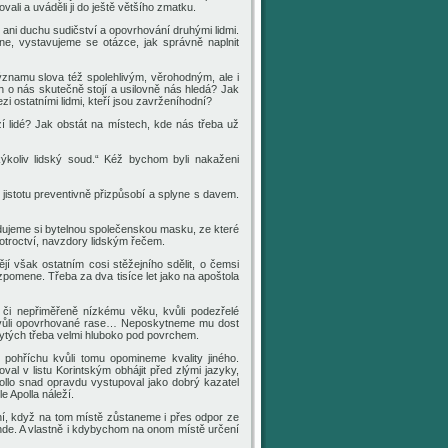
li a uváděli ji do ještě většího zmatku.
ani duchu sudičství a opovrhování druhými lidmi.
ne, vystavujeme se otázce, jak správně naplnit
znamu slova též spolehlivým, věrohodným, ale i
h o nás skutečně stojí a usilovně nás hledá? Jak
zi ostatními lidmi, kteří jsou zavrženíhodní?
zí lidé? Jak obstát na místech, kde nás třeba už
kýkoliv lidský soud.“ Kéž bychom byli nakaženi
jistotu preventivně přizpůsobí a splyne s davem.
udujeme si bytelnou společenskou masku, ze které
 otroctví, navzdory lidským řečem.
jí však ostatním cosi stěžejního sdělit, o čemsi
vzpomene. Třeba za dva tisíce let jako na apoštola
či nepřiměřeně nízkému věku, kvůli podezřelé
, kvůli opovrhované rase… Neposkytneme mu dost
krytých třeba velmi hluboko pod povrchem.
 pohříchu kvůli tomu opomineme kvality jiného.
l v listu Korintským obhájit před zlými jazyky,
pollo snad opravdu vystupoval jako dobrý kazatel
e Apolla náleží.
í, když na tom místě zůstaneme i přes odpor ze
jinde. A vlastně i kdybychom na onom místě určení