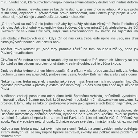
míru. Skutečnost, kterou bychom naopak neuváženými odsudky druhých lidí nadále deformova
Na druhou stranu, nevydávejme se každému duchu, jenž nás chce ovládnout. A právě proto 
Místo toho, abychom si přivlastňovali právo rozhodovat, kdo uchem jehly projde a kdo 
existenci, když nám je vlastně celá darovaná k dispozici.
„Od správců se nežádá nic jiného, než aby byl každý shledán věrným.“ Podle řeckého vý
věřícím. Jak věrohodně – autenticky dosvědčovat Kristovu milost? Jak ztělesňovat, že Bů
ukazovat, že se k nám stále blíží, i když jsme zavrženíhodní? Jak střežit Boží tajemství i me
Jak obstát v Kristových očích, když On od nás čeká třeba ještě úplně jiné věci, než dru
nikdo jiný vidět nechce, ale Kristus ano?
Apoštol Pavel konstatuje: „Mně tedy pramálo záleží na tom, soudíte-li mě vy, nebo ja
Pavlovým nadhledem.
Člověku může sebrat spoustu sil strach, aby se nedostal do řečí ostatních. Mnohdy se pro 
Bohužel se tím pádem neprojeví originálně, kreativně dobře, což je věčná škoda.
Jindy se třeba jevíme druhým lidem populárně, a přitom v nás přece zůstává tolik zla. Vyb
bychom už sami nejraději utekli, protože nás vězní. A dobrý Bůh nám dává sílu vyjít z domu
Někteří z nás třeba navenek vypadají jako šedé myši. Není na nich nic populárního. Chtě
bytostně prorokovat. A přesto je ostatní lidé nevnímají. Za čas si na tyto šedé myši někdo 
Pavla.
A někoho zbrkleji posoudíme-odsoudíme kvůli špatnému vzhledu, neúměrně vysokému 
minulosti, celkově špatné pověsti, kvůli podivným politickým či náboženským postojům
prostoru k tomu, aby se také on překvapivě projevil jako správce těch Božích tajemství, u
Anebo přehnaně oceníme kvality jednoho jedince, působícího skutečně smysluplně, ale
Hledáme automaticky obětního beránka, vyhoďme ho z kola ven. Apoštol Pavel se potřebova
tvrdícími, že jakéhosi Apolla lze na rozdíl od Pavla brát jako misionáře vážně. Přičemž A
apod.; Pavel v epištole netvrdí opak. Obhajuje pouze své vlastní místo na slunci, jež mu vedl
Každý z nás hledá a nachází své místo na slunci. Někdy na zemi vzejde mnoho požehnán
strany druhých lidí! Je smysluplné trpělivě setrvávat, i kdyby nás potkalo méně problémů 
riskovali smrt.