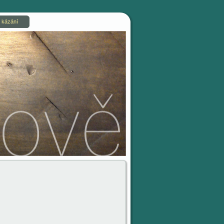
 kázání