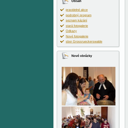
Obsah
pravidelné akce
podrobný program
seznam kázání
stará fotogalerie
Odkazy
Nové fotogalerie
sbor Grossrueckerswalde
Nové obrázky