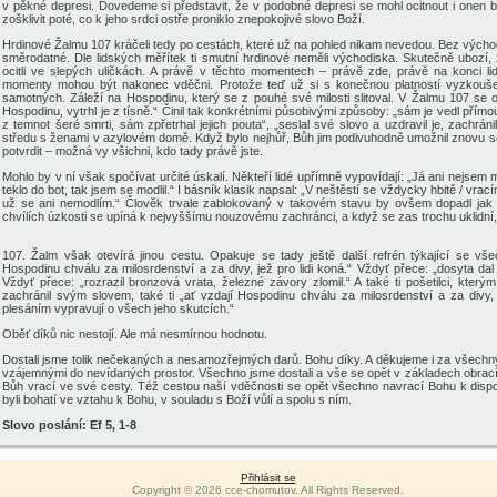
v pěkné depresi. Dovedeme si představit, že v podobné depresi se mohl ocitnout i onen
zošklivit poté, co k jeho srdci ostře proniklo znepokojivé slovo Boží.
Hrdinové Žalmu 107 kráčeli tedy po cestách, které už na pohled nikam nevedou. Bez vých
směrodatné
. Dle lidských měřítek
ti smutní hrdinové
neměli východiska. Skutečně ubozí, zt
ocitli ve slepých uličkách
. A právě v těchto momentech – právě zde,
právě
na konci l
momenty mohou být nakonec vděčni. Protože teď už si s konečnou platností vyzkoušel
samotných. Záleží na Hospodinu, který se z pouhé své milosti slitoval. V Žalmu 107 se 
Hospodinu, vytrhl je z tísně.“ Činil tak konkrétními působivými způsoby: „sám je vedl přímou
z temnot šeré smrti, sám zpřetrhal jejich pouta“, „seslal své slovo a uzdravil je, zachrán
středu s
ženami
v azylovém domě. Když bylo nejhůř, Bůh jim podivuhodně umožnil znovu se
potvrdit –
možná
vy všichni, kdo tady právě jste.
Mohlo by v
ní
však spočívat určité úskalí. Někteří lidé upřímně vypovídají: „Já ani nejsem
teklo do bot, tak jsem se modlil.“ I básník klasik napsal: „V neštěstí se vždycky hbitě / vracím
už se ani nemodlím.“ Člověk trvale zablokovaný v takovém stavu by ovšem dopadl ja
chvílích úzkosti se upíná k nejvyššímu nouzovému zachránci, a když se zas trochu uklidní
107. Žalm
však
otevírá jinou cestu. Opakuje se tady ještě další refrén týkající se vše
Hospodinu chválu za milosrdenství a za divy, jež pro lidi koná.“ Vždyť přece: „dosyta dal
Vždyť přece: „rozrazil bronzová vrata, železné závory zlomil.“ A také ti pošetilci, kte
zachránil svým slovem, také ti „ať vzdají Hospodinu chválu za milosrdenství a za divy, 
plesáním vypravují o všech jeho skutcích.“
Oběť díků nic nestojí. Ale má nesmírnou hodnotu.
Dostali jsme tolik nečekaných a nesamozřejmých darů. Bohu díky. A děkujeme i za všechny
vzájemnými do nevídaných prostor. Všechno jsme dostali a vše se opět v základech
obrac
Bůh
vrací
ve své cesty. Též cestou naší vděčnosti se opět všechno navrací Bohu k disp
byli bohatí
ve vztahu k Bohu, v souladu s Boží vůlí a spolu s ním.
Slovo poslání: Ef 5, 1-8
Přihlásit se
Copyright © 2026 cce-chomutov. All Rights Reserved.