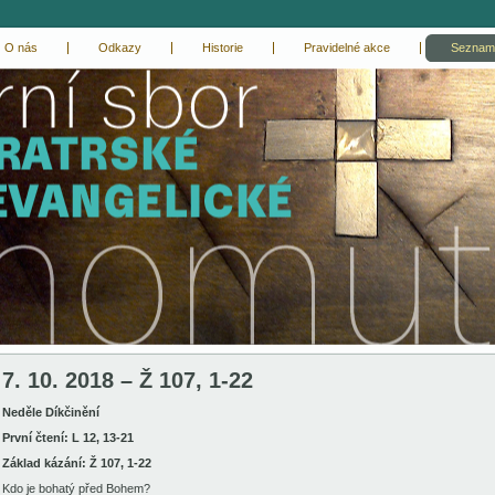
O nás
Odkazy
Historie
Pravidelné akce
Seznam
7. 10. 2018 – Ž 107, 1-22
Neděle Díkčinění
První čtení: L 12, 13-21
Základ kázání: Ž 107, 1-22
Kdo je bohatý před Bohem?