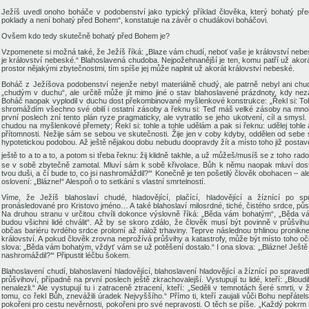
Ježíš uvedl onoho boháče v podobenství jako typický příklad člověka, který bohatý p
poklady a není bohatý před Bohem“, konstatuje na závěr o chudákovi boháčovi.
Ovšem kdo tedy skutečně bohatý před Bohem je?
Vzpomenete si možná také, že Ježíš říká: „Blaze vám chudí, neboť vaše je království nebe
je království nebeské.“ Blahoslavená chudoba.
Nejpožehnanější
je ten, komu patří už akor
prostor nějakými zbytečnostmi, tím spíše
jej může
naplnit už akorát království nebeské.
Boháč z Ježíšova podobenství nejenže nebyl materiálně chudý, ale patrně nebyl ani ch
„chudým v duchu“, ale určitě může jít mimo jiné o stav blahoslavené prázdnoty, kdy ne
Boháč n
aopak vyplodil v duchu dost překombinované myšlenkové konstrukce: „Řekl si: Toh
shromáždím všechno své obilí i ostatní zásoby a řeknu si: Teď máš velké zásoby na mnoho let
první poslech zní tento plán ryze pragmaticky, ale vytratilo se jeho ukotvení, cíl a smysl
chud
ou
na myšlenkové přemety; Řekl si: tohle a tohle udělám a pak si řeknu: udělej tohle 
přítomnosti. Nežije sám se sebou ve skutečnosti. Žije jen v coby kdyby, oddělen od seb
hypotetickou podobou. Až ještě nějakou dobu nebudu doopravdy žít a místo toho
již posta
ještě
to a to a to,
a
potom si třeba řeknu: žij klidně takhle,
a už můžeš/musíš se z toho rado
se v sobě zbytečně zamotal. Mluví sám k sobě křivolace. Bůh k němu naopak mluví dost p
tvou duši, a čí bude to, co jsi nashromáždil?‘“ Konečně je ten pošetilý člověk obohacen – a
oslovení: „Blázne!“ Alespoň o t
o
setkání
s vlastní smrtelností.
Víme, že Ježíš blahoslaví chudé, hladovějící, plačící, hladovějící a žíznící po sp
pronásledované pro Kristovo jméno… A také blahoslaví milosrdné, tiché, čistého srdce, působ
Na druhou stranu v určitou chvíli dokonce výslovně říká:
„Běda vám bohatým“, „Běda vá
budou všichni lidé chválit“. Až by se skoro zdálo, že člověk musí být povinně v průšvi
občas bariéru tvrdého srdce prolomí až nálož
trhaviny
. Teprve následnou trhlinou pronikn
království. A pokud člověk zrovna neprožívá průšvihy a katastrofy, může být místo toho očis
slova: „Běda vám bohatým, vždyť vám se už potěšení dostalo.“
I
ona slova: „‚Blázne! Ještě t
nashromáždil?‘“ Připustit léčbu šokem.
Blahoslavení chudí, blahoslavení hladovějící, blahoslavení hladovějící a žíznící po sprav
průšvihoví,
případně
na první poslech ještě z
krachovalejší
. Vystupují tu lidé, kteří: „Blou
nenalezli.“ Ale vystupují tu i zatraceně ztracení, kteří: „Seděli v temnotách šeré smrti, 
tomu, co řekl Bůh, znevážili úradek Nejvyššího.“ Přímo ti, kteří zaujali vůči Bohu nepřátelsk
pokořeni pro cestu nevěrnosti, pokořeni pro své nepravosti. O těch se píše. „Každý pokrm se