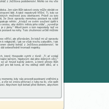
 boháč z Ježíšova podobenství. Mohl
o se mu vše
odiska. Jen sám Bůh takové cesty může obrátit
ve
racení lidé. A také nepokrytě hříšní. Ti, kdo
se
idských
možností
jsou obohaceni. Právě za tyto
i, že život opravdu nemohou postavit na sobě
opakuje refrén: „A když ve svém soužení úpěli k
 cestou, aby došli k městu jeho sídla“, „vyvedl je
il je z jámy.“ Mluvil jsem o tom
nap
osle
dy teď
ve
 postavit na nohy. Tuto zkušenost určitě můžete
 moc věřící, ale přiznávám, že když mi už opravdu
 k religiozitě, / jak se však trochu zabydlím, / tak
k
one
n ubohý boháč z Ježíšova podobenství. Ve
,
dál sebestředně hromadí majetky.
ch, které Hospodin vytrhl z tísně: „Ti ať vzdají
 najíst lačným, hladovým dal plno dobrých věcí.“
rým se už hnusil každý pokrm,
a které přesto
Bůh
jež pro lidi koná, ať mu obětují oběť díků, ať s
 momenty, kdy nás provedl pustinami vnitřními a
í
, a vše se
znovu převrací
z rubu na líc, vše opět
ozici. Abychom byli bohatí před Bohem, abychom