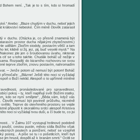
řed Bohem není.
„Tak je to s tím, kdo si hromadí
ské.“ Anebo: „Blaze chudým v duchu, neboť jejich
át království nebeské. Čím méně člověk zatarasil
udý v duchu.
(Otázka je, co přesně znamená být
zatarasím prostor ducha nějakými zbytečnostmi.)
le udělám: Zbořím stodoly, postavím větší a tam
; klidně si žij, jez, pij, buď veselé mysli.‘“
Na
. Nakonec j
de
jen
o šroubovan
ou úvahu
, nikterak
a ciť se u toho takhle. Chudák boháč už nežije v
e sama.
R
ozpadlý do bizarního rozhovoru se svou
vené teprve
zbořím,
znovu
postavím, nahromadím
–
vat
.
Jenže potom už nemusí být potom! Boháč
římočaře: „‚Blázne! Ještě této noci si vyžádají
lespoň o Boží neklid. Alespoň o to upřímně míněné
ravedlnosti, pronásledované pro spravedlnost,
ící pokoj – ty, kteří naplňují svět Božími statky.
m, kdo se nyní smějete“, „Běda vám, když vás
hu. Člověk nemusí být povinně průšvihu, nicméně
e světlo. Teprve do otevřeného prostoru se vejde
tné připustit
k okoralému srdci alespoň Kristova
éto noci si vyžádají tvou duši, a čí bude to, co jsi
edlnosti… V Žalmu 107 vystupují hrdinové podobně
dili pouští, cestou pustin, město sídla Božího však
v železných poutech a ponížení, neboť se vzepřeli
ý postoj… A píše se tu i o pošetilcích, kteří byli
 jim hnusil, dospěli až k branám smrti.“ Ocitli se