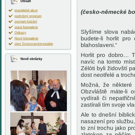
Obsah
pravidelné akce
(česko-německé bo
podrobný program
seznam kázání
stará fotogalerie
Slyšíme slova nabád
Odkazy
budete-li horlit pr
Nové fotogalerie
sbor Grossrueckerswalde
blahoslaveni.“
Horlit pro dobro… 
Nové obrázky
navíc na tomto místě 
Zélóti byli židovští 
dost neotřelé a trochu
Možná, že některé 
Obzvláště máte-li o
vydírali či nepatři
zastírali tím svoje v
Ale to dnešní bibli
nasazení pro službu
to zní trochu jako pr
zlatokop za něčím,