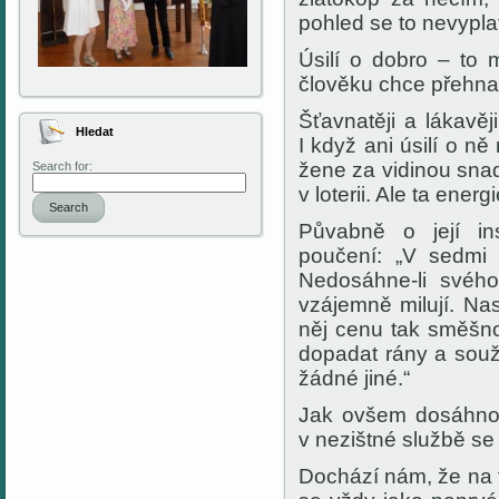
pohled se to nevyplat
Úsilí o dobro – to 
člověku chce přehna
Šťavnatěji a lákavě
Hledat
I když ani úsilí o 
žene za vidinou snad
Search for:
v loterii. Ale ta ene
Search
Půvabně o její ins
poučení:
„V sedmi 
Nedosáhne-li svého
vzájemně milují. Nas
něj cenu tak směšn
dopadat rány a souž
žádné jiné.“
Jak ovšem dosáhnou
v nezištné službě se
Dochází nám, že na t