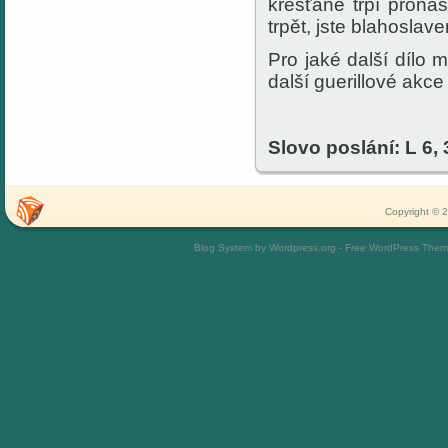
křesťané trpí proná
trpět, jste blahoslaven
Pro jaké další dílo 
další guerillové akce
Slovo poslání: L 6, 
Copyright © 2
Blog System by Wordpress.org - Free WordPress The