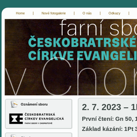
Home
Nové fotogalerie
O nás
Odkazy
cce-chomutov
evangelici chomutov
2. 7. 2023 – 1
Oznámení sboru
První čtení: Gn 50, 
Základ kázání: 1Pt 3