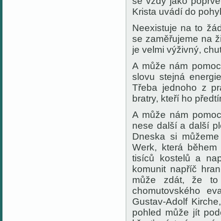
se vždy jako poprv
Krista uvádí do pohy
Neexistuje na to žá
se zaměřujeme na ži
je velmi výživný, chu
A může nám pomoct p
slovu stejná energie
Třeba jednoho z pra
bratry, kteří ho předt
A může nám pomoct,
nese další a další pl
Dneska si můžeme p
Werk, která během 
tisíců kostelů a n
komunit napříč hra
může zdát, že to 
chomutovského eva
Gustav-Adolf Kirche
pohled může jít po