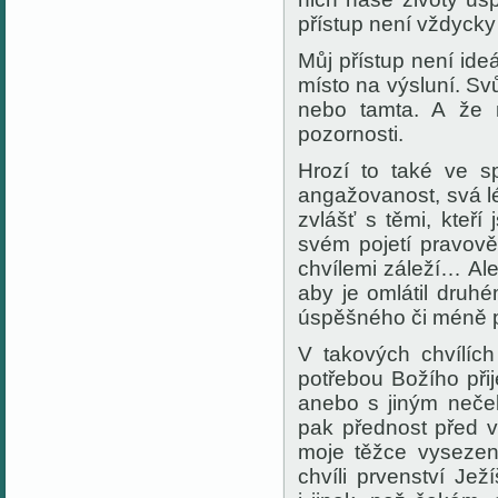
přístup není vždy
cky
Můj přístup není ideá
místo na výsluní. Sv
nebo tamta. A ž
pozornosti.
Hrozí to také ve sp
angažovanost, svá l
zvlášť s těmi, kteří
svém pojetí pravov
chvílemi
záleží…
A
l
aby je
omlátil druhé
úspěšného či méně p
V takových chvílíc
potřebou Božího přij
anebo s jiným neč
pak přednost před 
moje těžce vysezen
chvíli prvenství Jež