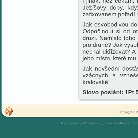
i jinak, než čekám, 
Ježíšovy doby,
kdy
zafixovaném pořadí 
Jak osvobodivou do
Odpočinout si od o
druzí.
Namísto toho
pro druhé? Jak vysok
nechal ukřižovat? A
jeho místo, které mu 
Jak nevšední dostá
vzácných a vzneše
královské!
Slovo poslání: 1Pt 5
Copyright © 2
Blog System by Wordpress.org - Free WordPress The