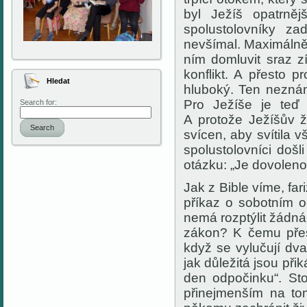
byl Ježíš opatrně
spolustolovníky z
nevšímal.
Maximáln
ním
domluvit sraz zí
konflikt. A přesto p
Hledat
hluboký
.
Ten n
eznám
P
ro Ježíše
je teď
Search for:
A protože Ježíšův ž
Search
svícen, aby svítila 
spolustolovníci doš
otázku: „Je dovoleno
Jak z Bible víme, far
příkaz o sobotním 
nemá rozptýlit
žádná 
zákon? K čemu pře
když
se
vylučují
dva
jak
důležit
á
jsou
přik
den odpočinku“. Sto
přinejmenším
na tom