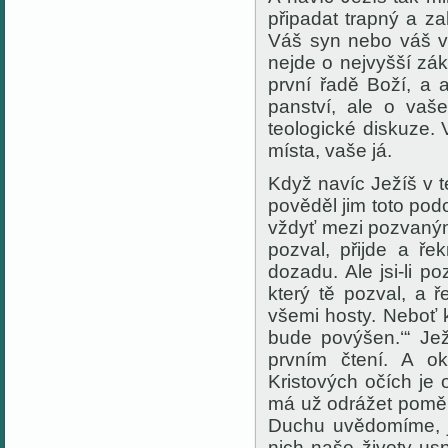
připadat trapný
a
za
Váš syn nebo
váš
v
nejde o nejvyšší zák
první řadě Boží, a
panství,
a
le o vaš
teologické diskuze.
místa,
v
aše já.
Když navíc Ježíš v t
pověděl jim toto pod
vždyť mezi pozvanými
pozval, přijde a ře
dozadu. Ale jsi-li p
který tě pozval, a ř
všemi hosty. Neboť 
bude povýšen.
‘“ Je
prvním čtení.
A
ok
Kristových očích je
má už odrážet poměry
Duchu uvědomíme, j
nich naše životy us