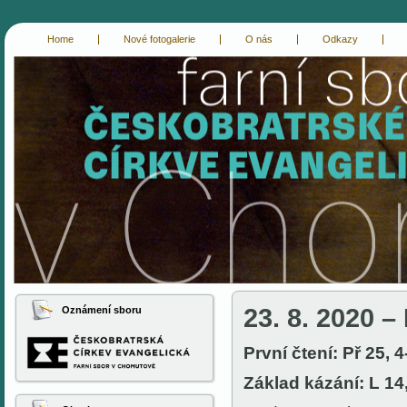
Home
Nové fotogalerie
O nás
Odkazy
cce-chomutov
evangelici chomutov
23. 8. 2020 – 
Oznámení sboru
První čtení: Př 25, 4
Základ kázání: L 14,