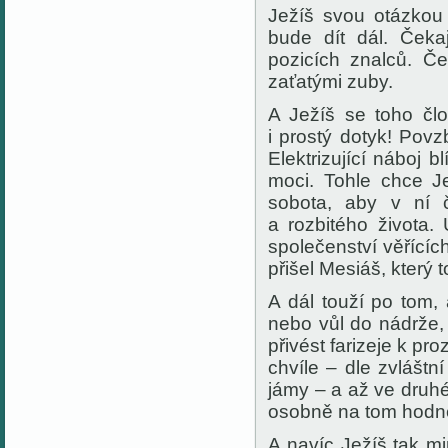
Ježíš svou otázko
bude dít dál. Čeka
pozicích znalců. Č
zaťatými zuby.
A Ježíš se toho člo
i prostý dotyk! Povzb
Elektrizující náboj 
moci. Tohle chce J
sobota, aby
v ní 
a
rozbitého
života. 
společenství věřícíc
přišel
Mesiáš, který 
A dál touží po tom,
nebo vůl do nádrže,
přivést farizeje k pr
chvíle –
dle zvláštní
jámy –
a až ve druh
osobně
na tom
hodně
A navíc Ježíš
tak
mi