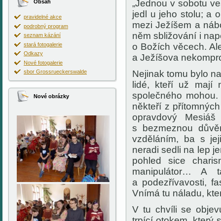
„Jednou v sobotu ve
Obsah
jedl u jeho stolu; a 
pravidelné akce
mezi Ježíšem a nábo
podrobný program
něm sbližování i nap
seznam kázání
stará fotogalerie
o Božích věcech. Ale 
Odkazy
a Ježíšova nekomprom
Nové fotogalerie
sbor Grossrueckerswalde
Nejinak tomu bylo na
lidé, kteří už ma
společného mohou
.
Nové obrázky
někteří z přítomných
opravdový Mesiá
s bezmeznou důvě
vzděláním, ba s je
neradi sedli na lep 
pohled sice charis
manipulátor… A t
a podezřívavosti, f
Vnímá tu náladu, kte
V tu chvíli se obje
trpící otokem, který