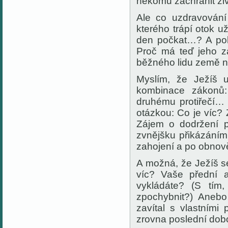
někomu zachránit ž
Ale co uzdravován
kterého trápí otok u
den počkat…? A poku
Proč má teď jeho zá
běžného lidu země
n
Myslím, že Ježíš 
kombinace
zákonů:
druhému protiřečí… 
otázkou: Co je víc
Zájem o dodržení 
zvnějšku
přikázání
zahojení a po
obnov
A
možná,
že
Ježíš
s
víc? Vaše přední a
vykládáte?
(S tím
zpochybnit?
)
Anebo j
zavítal s vlastními
zrovna
poslední do