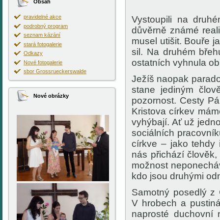
Obsah
pravidelné akce
Vystoupili na druh
podrobný program
důvěrně známé reality
seznam kázání
musel utišit. Bouře 
stará fotogalerie
sil. Na druhém břeh
Odkazy
ostatních vyhnula o
Nové fotogalerie
sbor Grossrueckerswalde
Ježíš naopak paradox
stane jediným člov
Nové obrázky
pozornost. Cesty Pá
Kristova církev máme
vyhýbají. Ať už jedno
sociálních pracovník
církve – jako tehdy
nás přichází člověk,
možnost neponecháva
kdo jsou druhými odm
Samotný posedlý z G
V hrobech a pustiná
naprosté duchovní n