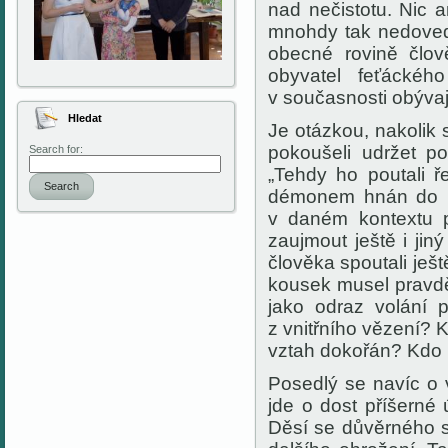
nad nečistotu. Nic 
mnohdy tak nedovede
obecné rovině člov
obyvatel feťáckéh
v současnosti obývaj
Hledat
Je otázkou, nakolik 
pokoušeli udržet po
Search for:
„Tehdy ho poutali ř
Search
démonem hnán do pus
v daném kontextu 
zaujmout ještě i ji
člověka spoutali ješ
kousek musel pravdě
jako odraz volání 
z vnitřního vězení? 
vztah dokořán? Kdo 
Posedlý se navíc o v
jde o dost příšerné 
Děsí se důvěrného s