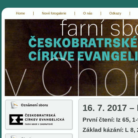
Home
Nové fotogalerie
O nás
Odkazy
cce-chomutov
evangelici chomutov
16. 7. 2017 – 
Oznámení sboru
První čtení: Iz 65, 1
Základ kázání: L 8,