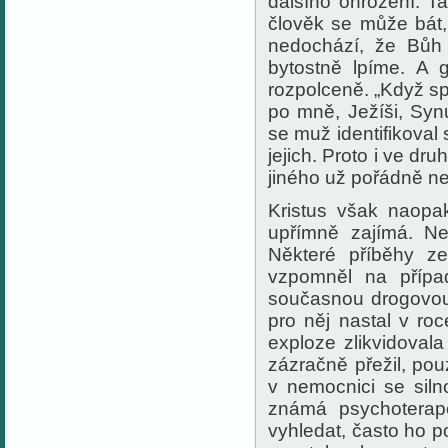
dalšího ohrožení. T
člověk se může bát,
nedochází, že Bůh 
bytostně lpíme. A
rozpolceně. „Když spat
po mně, Ježíši, Syn
se muž identifikoval
jejich. Proto i ve dr
jiného už pořádně n
Kristus však naopak
upřímně zajímá. Ne
Některé příběhy z
vzpomněl na přípa
současnou drogovou 
pro něj nastal v ro
exploze zlikvidoval
zázračně přežil, po
v nemocnici se siln
známá psychoterape
vyhledat, často ho p