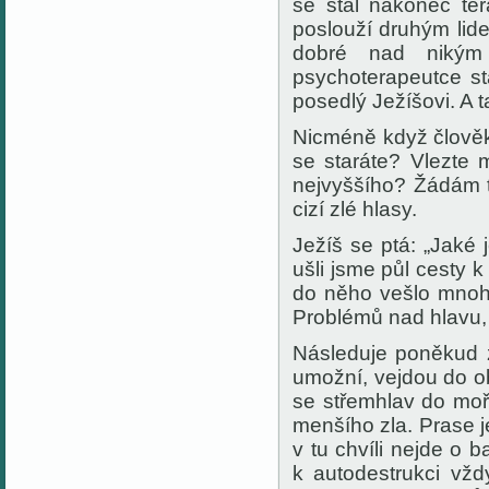
se stal nakonec ter
poslouží druhým lid
dobré nad nikým 
psychoterapeutce st
posedlý Ježíšovi. A t
Nicméně když člověk
se staráte? Vlezte 
nejvyššího? Žádám t
cizí zlé hlasy.
Ježíš se ptá: „Jaké 
ušli jsme půl cesty 
do něho vešlo mnoho 
Problémů nad hlavu, 
Následuje poněkud 
umožní, vejdou do ob
se střemhlav do moře
menšího zla. Prase 
v tu chvíli nejde o b
k autodestrukci vž