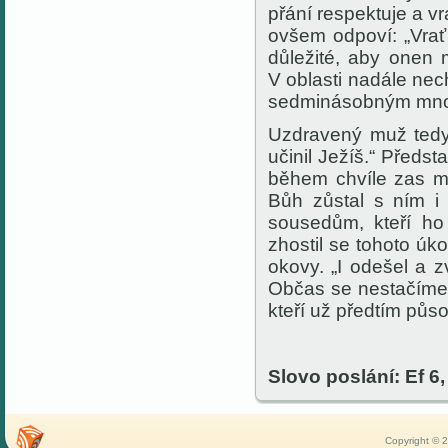
přání respektuje a v
ovšem odpoví: „Vrať 
důležité, aby onen m
V oblasti nadále nec
sedminásobným množ
Uzdravený muž tedy 
učinil Ježíš.“ Předs
během chvíle zas mi
Bůh zůstal s ním i
sousedům, kteří ho
zhostil se tohoto úko
okovy. „I odešel a z
Občas se nestačíme 
kteří už předtím půso
Slovo poslání: Ef 6,
Copyright © 2