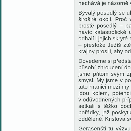
nechává je názorně v
Bývalý posedlý se u
široširé okolí. Pro
prostě posedlý – pa
navíc katastrofické
odhalí i jejich skr
– přestože Ježíš zt
krajiny prosili, aby 
Dovedeme si předsta
působí zhroucení do
jsme přitom svým z
smysl. My jsme v poř
tuto hranici mezi my
jdou kolem, poten
v odůvodněných příp
setkali s těžko poc
pořádky, jež poskyt
oddělené. Kristova 
Gerasenští tu výzvu