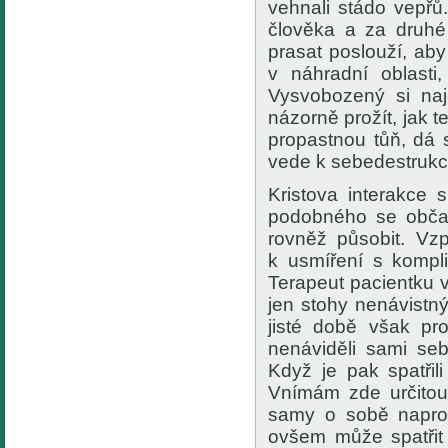
vehnali stádo vepřů.
člověka a za druhé 
prasat poslouží, ab
v náhradní oblast
Vysvobozený si naj
názorně prožít, jak
propastnou tůň, dá s
vede k sebedestrukci
Kristova interakce
podobného se občas
rovněž působit. Vz
k usmíření s kompli
Terapeut pacientku 
jen stohy nenávistn
jisté době však pr
nenáviděli sami se
Když je pak spatřil
Vnímám zde určitou 
samy o sobě napros
ovšem může spatřit