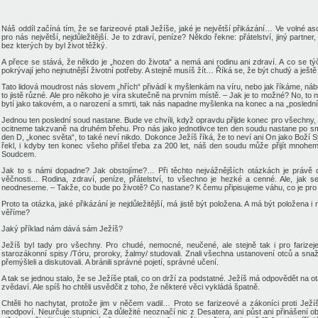
Náš oddíl začíná tím, že se farizeové ptali Ježíše, jaké je největší přikázání… Ve volné a
pro nás největší, nejdůležitější. Je to zdraví, peníze? Někdo řekne: přátelství, jiný part
bez kterých by byl život těžký.
A přece se stává, že někdo je „hozen do života“ a nemá ani rodinu ani zdraví. A co se t
pokrývají jeho nejnutnější životní potřeby. A stejně musíš žít… Říká se, že být chudý a ještě 
Tato lidová moudrost nás slovem „hřích“ přivádí k myšlenkám na víru, nebo jak říkáme, ná
to jistě různé. Ale pro někoho je víra skutečně na prvním místě. – Jak je to možné? No, to
bytí jako takovém, a o narození a smrti, tak nás napadne myšlenka na konec a na „posledn
Jednou ten poslední soud nastane. Bude ve chvíli, když opravdu přijde konec pro všechn
ocitneme takzvaně na druhém břehu. Pro nás jako jednotlivce ten den soudu nastane po smrt
den D, „konec světa“, to také neví nikdo. Dokonce Ježíš říká, že to neví ani On jako Boží S
řekl, i kdyby ten konec všeho přišel třeba za 200 let, náš den soudu může přijít mnoh
Soudcem.
Jak to s námi dopadne? Jak obstojíme?… Při těchto nejvážnějších otázkách je právě d
věčnosti… Rodina, zdraví, peníze, přátelství, to všechno je hezké a cenné. Ale, jak 
neodneseme. – Takže, co bude po životě? Co nastane? K čemu připisujeme váhu, co je pr
Proto ta otázka, jaké přikázání je nejdůležitější, má jistě být položena. A má být položena
věříme?
Jaký příklad nám dává sám Ježíš?
Ježíš byl tady pro všechny. Pro chudé, nemocné, neučené, ale stejně tak i pro farizeje
starozákonní spisy /Tóru, proroky, žalmy/ studovali. Znali všechna ustanovení otců a snaž
přemýšleli a diskutovali. A bránili správné pojetí, správné učení.
A tak se jednou stalo, že se Ježíše ptali, co on drží za podstatné. Ježíš má odpovědět na ot
zvědaví. Ale spíš ho chtěli usvědčit z toho, že některé věci vykládá špatně.
Chtěli ho nachytat, protože jim v něčem vadil… Proto se farizeové a zákoníci proti Ježíšo
neodpoví. Neurčuje stupnici. Za důležité neoznačí nic z Desatera, ani půst ani přinášení ob