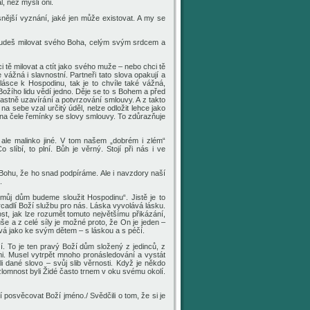
l, než myslí oni.
nější vyznání, jaké jen může existovat. A my se
ý. Budeš milovat svého Boha, celým svým srdcem a
tě milovat a ctít jako svého muže – nebo chci tě
le vážná i slavnostní. Partneři tato slova opakují a
lásce k Hospodinu, tak je to chvíle také vážná,
Božího lidu vědí jedno. Děje se to s Bohem a před
astně uzavírání a potvrzování smlouvy. A z takto
 sebe vzal určitý úděl, nelze odložit lehce jako
a na čele řemínky se slovy smlouvy. To zdůrazňuje
ž ale malinko jiné. V tom našem „dobrém i zlém“
slíbí, to plní. Bůh je věrný. Stojí při nás i ve
Bohu, že ho snad podpíráme. Ale i navzdory naší
ě.
 můj dům budeme sloužit Hospodinu“. Jistě je to
adlí Boží službu pro nás. Láska vyvolává lásku.
st, jak lze rozumět tomuto největšímu přikázání,
še a z celé síly je možné proto, že On je jeden –
hová jako ke svým dětem – s láskou a s péčí.
oží. To je ten pravý Boží dům složený z jedinců, z
mi. Musel vytrpět mnoho pronásledování a vystát
i dané slovo – svůj slib věrnosti. Když je někdo
ezlomnost byli Židé často trnem v oku svému okolí.
posvěcovat Boží jméno./ Svědčili o tom, že si je