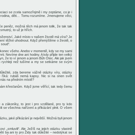
sociaci se zcela samozřejmě i my zeptáme, co je i
ner, rodina, děti… Tomu rozumíme. Jmenujeme věci,
ýče peněz, možná těch má jenom tolik, že tak tak
smutný, to už je hřích.
boženství. Jaké místo v našem životě má víra? Je
 není těžké uhodnout. Když přemýšlíme o životě, o
í soud“.
y, konec všeho. Anebo v momentě, kdy se my sami
i. Nevíme dne ani hodiny. A kdy přijde ten velký
yn, že to ví jenom a jenom Bůh Otec. Ale jak jsem
em rychleji než tušíme a my se setkáme se svým
ůležité, zda bereme vážně otázky víry, otázky
se říká: rubáš nemá kapsy. Nic si na onen svět
o nás na předním místě?
 i nám křesťanům. Když jsme věřící, tak tedy čemu
 a zákoníky, to jest i pro vzdělané, pro ty kdo
ili se všechna nařízení a přikázání plnit. O všem
ázku, jaké přikázání je největší. Možná byli jenom
vi „smluvili“. Ale Ježíš na jejich otázku vlastně
ětí ba ani to pro Židy tak důležité – nedotýkat se