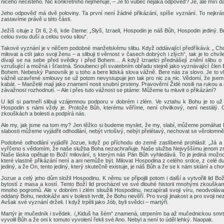
ničeho nečistého. Nic konkrétního nejmenuje, – Je to vůbec nějaká odpověď? Je, ale míří dá
Jeho odpověď má dvě poloviny. Ta první není žádné přikázání, spíše vyznání. To nejkrás
zastavíme právě u této části.
Ježíš cituje z Dt 6, 2-6, kde čteme: „Slyš, Izraeli, Hospodin je náš Bůh, Hospodin jedin
celou svou duší a celou svou silou“.
Takové vyznání je v něčem podobné manželskému slibu. Když oddávající předříkává: „ Chci 
milovat a ctít jako svoji ženu – a slibuji ti věrnost v časech dobrých i zlých“, tak je to chví
dívají se na sebe před svědky i před Bohem… A když Izraelci přednášejí znění slibu o 
vzrušující a možná i šťastná. Snoubenci při svatebním obřadu stejně jako vyznávající člen 
Bohem. Nebeský Panovník je u toho a bere lidská slova vážně. Bere nás za slovo. Je to vl
vážně uzavřené smlouvy se už potom nevystupuje jen tak pro nic za nic. Vědomí, že jsem na
kabát. – Manželé mají jako znamení nosit snubní prsteny. Pravověrní Židé nosili na rukou 
závažnost rozhodnutí. – Ale i přes tuto vážnost se ptáme: Můžeme tu mluvit o přikázání?
U lidí si partneři slibuji vzájemnou podporu v dobrém i zlém. Ve vztahu k Bohu je to u
Hospodin s námi vždy je. Protože Bůh, kterému věříme, není chvilkový, není nestálý. Co 
zkouškách a bolesti a podpírá nás.
Ale my, jak jsme na tom my? Jen těžko si budeme myslet, že my, slabí, můžeme pomáhat 
slabosti můžeme vyjádřit odhodlání, nebýt vrtošivý, nebýt přelétavý, nechovat se věrolomn
Podobné odhodlání vyjádřil Jozue, když po příchodu do země zaslíbené prohlásil: „Já a
vyřčeno s vědomím, že naše služba Boha nezachraňuje. Naše služba Nejvyššímu jenom zrc
Naše láska opětuje to Boží milování, s kterým nás Pán Bůh vyhledává. To je jediná možno
které vlastně přikázání není a ani nemůže být. Milovat Hospodina z celého srdce, z celé du
jediný, a že On, tento jediný, který skutečně existuje, je náš Bůh a že se k nám sklání a c
Jozue a celý jeho dům složil Hospodinu. K němu se připojili potom i další a vytvořili lid B
bytostí z masa a kostí. Tento Boží lid procházel ve své dlouhé historii mnohými zkouška
mnoho pogromů. Ale v dobrém i zlém sloužili Hospodinu, nezapírali svoji víru, neodvolával
oddaný Bohu, nedokáže ani v bolesti tvrdit, že Bohu nevěří. Pro svoji jinakost a pro svoji n
Avšak své vyznání drželi. I když trpěli jako Jób, byli svědci – martýři.
Martýr je mučedník i svědek. /„Kiduš ha šém“ znamená, utrpením ba až mučednickou smrtí 
vyvolil Bůh a že oni k tomuto vyvolení řekli své Ano. Nebyl a není to úděl lehký. Naopak.