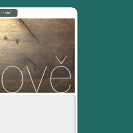
 kázání