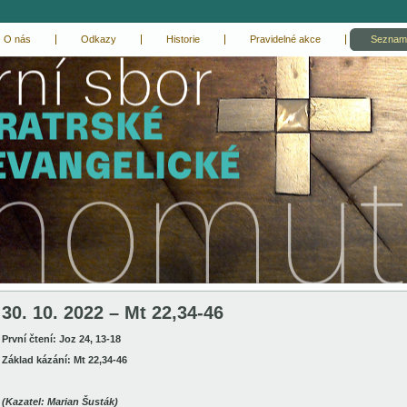
O nás
Odkazy
Historie
Pravidelné akce
Seznam
30. 10. 2022 – Mt 22,34-46
První čtení: Joz 24, 13-18
Základ kázání: Mt 22,34-46
(Kazatel: Marian Šusták)