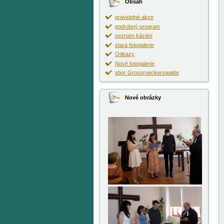
Obsah
pravidelné akce
podrobný program
seznam kázání
stará fotogalerie
Odkazy
Nové fotogalerie
sbor Grossrueckerswalde
Nové obrázky