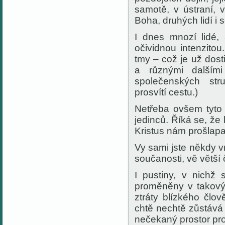
samotě, v ústraní, 
Boha, druhých lidí i 
I dnes mnozí lidé,
očividnou intenzitou
tmy – což je už dost
a různými dalším
společenských st
prosvítí cestu.)
Netřeba ovšem tyto 
jedinců. Říká se, že
Kristus nám prošlapa
Vy sami jste někdy vn
součanosti, vě větší 
I pustiny, v nichž
proměněny v takový 
ztráty blízkého čl
chtě nechtě zůstává
nečekaný prostor pr