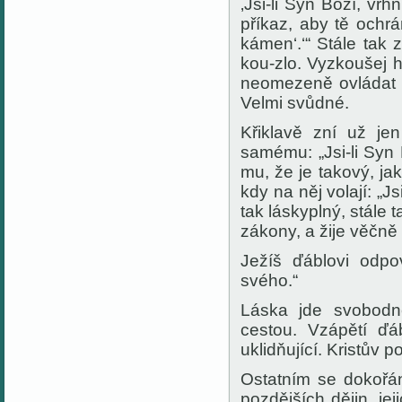
‚Jsi-li Syn Boží, vr
příkaz, aby tě ochr
kámen‘.‘“ Stále tak
kou-zlo. Vyzkoušej hr
neomezeně ovládat d
Velmi svůdné.
Křiklavě zní už j
samému: „Jsi-li Syn
mu, že je takový, j
kdy na něj volají: „Js
tak láskyplný, stále
zákony, a žije věčně
Ježíš ďáblovi odp
svého.“
Láska jde svobodn
cestou. Vzápětí ďá
uklidňující. Kristův p
Ostatním se dokořá
pozdějších dějin, je