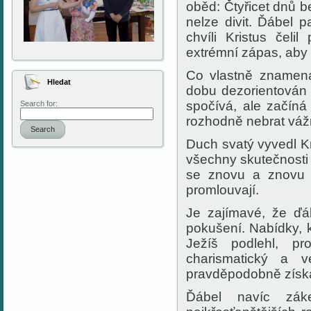
oběd: Čtyřicet dnů b
nelze divit. Ďábel p
chvíli Kristus čel
extrémní zápas, aby 
Co vlastně znamená
Hledat
dobu dezorientován 
spočívá, ale začíná
Search for:
rozhodně nebrat váž
Search
Duch svatý vyvedl K
všechny skutečnosti
se znovu a znovu z
promlouvají.
Je zajímavé, že ďáb
pokušení. Nabídky, k
Ježíš podlehl, p
charismatický a v
pravděpodobně získa
Ďábel navíc záke