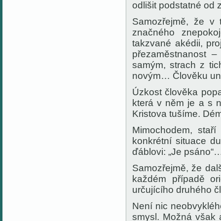
odlišit podstatné od 
Samozřejmě, že v 
značného znepokoje
takzvané akédii, pr
přezaměstnanost – 
samým, strach z tic
novým… Člověku unik
Úzkost člověka popa
která v něm je a s 
Kristova tušíme. Démo
Mimochodem, staří 
konkrétní situace d
ďáblovi: „Je psáno“
Samozřejmě, že dal
každém případě ori
určujícího druhého č
Není nic neobvyklé
smysl. Možná však a