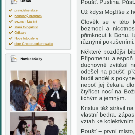
Poušť. Pustina. Půst.
Obsah
pravidelné akce
Už kdysi Mojžíše z ho
podrobný program
Člověk se v této kr
seznam kázání
stará fotogalerie
bezmoci a nicotnos
Odkazy
přimknout k Bohu. Izr
Nové fotogalerie
různými pokušeními,
sbor Grossrueckerswalde
Některé pozdější bib
Připomenu alespoň E
Nové obrázky
duchovně zvítězil n
odešel na poušť, přá
budil anděl s pokyne
neboť jej čekala dlo
čtyřicet nocí na B
tichým a jemným.
Kristus též strávil na
vlastní bedra, zápasi
vztah ke kolektivním
Poušť – první místo