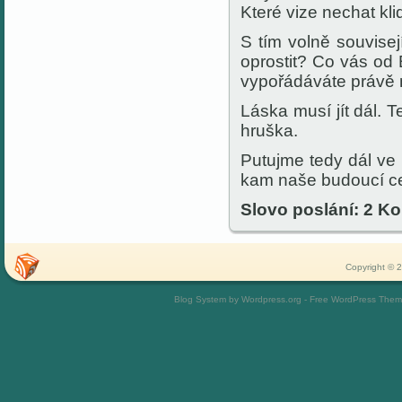
Které vize nechat kli
S tím volně souvise
oprostit? Co vás od
vypořádáváte právě 
Láska musí jít dál.
hruška.
Putujme tedy dál ve
kam naše budoucí c
Slovo poslání: 2 Kor
Copyright © 2
Blog System by Wordpress.org - Free WordPress The