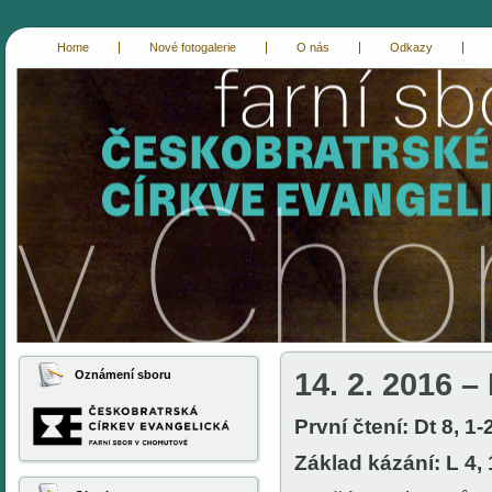
Home
Nové fotogalerie
O nás
Odkazy
cce-chomutov
evangelici chomutov
14. 2. 2016 – 
Oznámení sboru
První čtení: Dt 8, 1-
Základ kázání: L 4, 