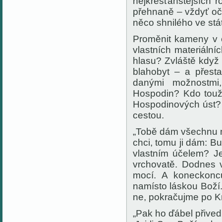
nejkřesťanštějších 
přehnaně – vždyť oč
něco shnilého ve stá
Proměnit kameny v 
vlastních materiáln
hlasu? Zvláště když p
blahobyt – a přesta
danými možnostmi,
Hospodin? Kdo touž
Hospodinových úst? 
cestou.
„Tobě dám všechnu m
chci, tomu ji dám: Bu
vlastním účelem? Je
vrchovatě. Dodnes 
mocí. A koneckonců
namísto láskou Boží
ne, pokračujme po Kr
„Pak ho ďábel přived