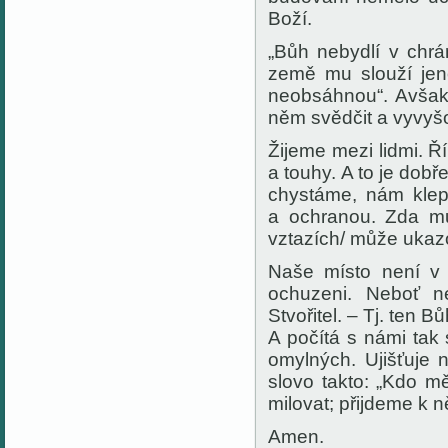
Boží.
„Bůh nebydlí v chrá
země mu slouží jen
neobsáhnou“. Avšak 
něm svědčit a vyvyš
Žijeme mezi lidmi. Ř
a touhy. A to je dobř
chystáme, nám klep
a ochranou. Zda mů
vztazích/ může ukazo
Naše místo není v 
ochuzeni. Neboť n
Stvořitel. – Tj. ten B
A počítá s námi tak 
omylných. Ujišťuje
slovo takto: „Kdo m
milovat; přijdeme k n
Amen.