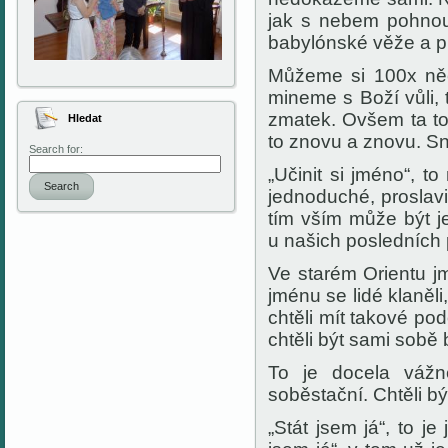
jak s nebem pohnout
babylónské věže a pla
Můžeme si 100x něc
mineme s Boží vůli,
zmatek. Ovšem ta to
Hledat
to znovu a znovu. S
Search for:
„Učinit si jméno“, t
Search
jednoduché, proslavi
tím vším může být je
u našich posledních 
Ve starém Orientu j
jménu se lidé klaněli,
chtěli mít takové po
chtěli být sami sobě
To je docela vážn
soběstační. Chtěli bý
„Stát jsem já“, to j