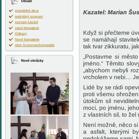
Obsah
pravidelné akce
Kazatel: Marian Šu
podrobný program
seznam kázání
stará fotogalerie
Když si přečteme úv
Odkazy
se namáhají stavite
Nové fotogalerie
sbor Grossrueckerswalde
tak tvar zikkuratu, ja
„Postavme si město 
Nové obrázky
jméno.“ Těmito slovy
„abychom nebyli rozpt
vrcholem v nebi… Je
Lidé by se rádi opevni
proti všemu ohrožení.
útokům sil neviditel
moci, po jménu, jeh
z vlastních sil, to že
Není možně, něco si 
a asfalt, kterými b
nedokážeme sami. N