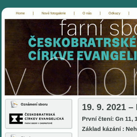
Home
Nové fotogalerie
O nás
Odkazy
cce-chomutov
evangelici chomutov
19. 9. 2021 –
Oznámení sboru
První čtení: Gn 11, 
Základ kázání : Neh