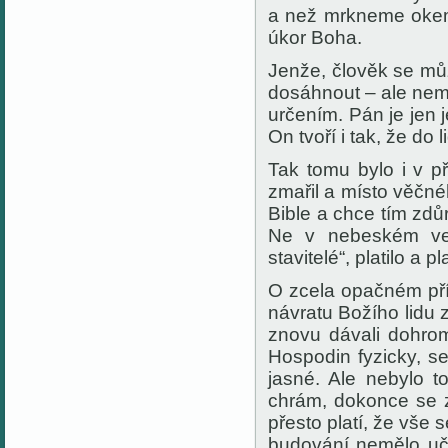
a než mrkneme okem,
úkor Boha.
Jenže, člověk se mů
dosáhnout – ale ne
určením. Pán je jen j
On tvoří i tak, že do
Tak tomu bylo i v p
zmařil a místo věčné
Bible a chce tím zdů
Ne v nebeském vel
stavitelé“, platilo a pla
O zcela opačném pří
návratu Božího lidu z
znovu dávali dohro
Hospodin fyzicky, se 
jasné. Ale nebylo 
chrám, dokonce se zb
přesto platí, že vše 
budování nemělo uči