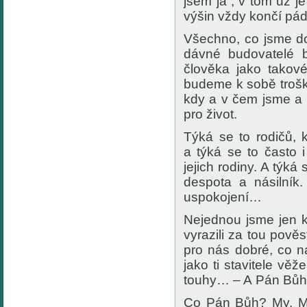
jsem já“, v tom už 
výšin vždy končí páde
Všechno, co jsme do
dávné budovatelé b
člověka jako takov
budeme k sobě trošku
kdy a v čem jsme a 
pro život.
Týká se to rodičů, k
a týká se to často i
jejich rodiny. A týká
despota a násilník.
uspokojení…
Nejednou jsme jen 
vyrazili za tou pově
pro nás dobré, co n
jako ti stavitele vě
touhy… – A Pán Bů
Co Pán Bůh? My. My