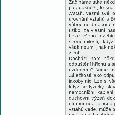
Začínáme také někdy
paradoxně? „Je snadně
‚Vstaň, vezmi své l
urovnání vztahů s B
vůbec nejde akorát o
riziko, za vlastní 
beze všeho rozebíra
šířené milosti, i když
však neumí jinak ne
život.
Dochází nám někdy
odpuštění hříchů a s
uzdravení? Víme mo
Záležitosti jako od
jakoby nic. Lze si v
když se fyzický stav
nemocniční kaplani
duchovní trýzeň dok
utrpení než tělesné
vztahů vede, může b
medikace. I v obdob