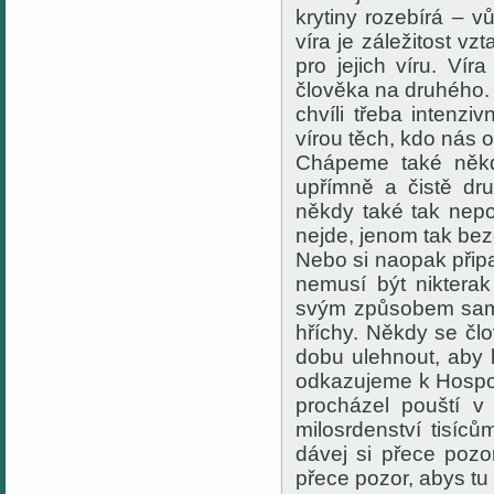
krytiny rozebírá – 
víra je záležitost vz
pro jejich víru. Ví
člověka na druhého. 
chvíli třeba intenz
vírou těch, kdo nás o
Chápeme také někd
upřímně a čistě dr
někdy také tak nepo
nejde, jenom tak be
Nebo si naopak přip
nemusí být nikterak
svým způsobem sami
hříchy. Někdy se čl
dobu ulehnout, aby 
odkazujeme k Hospod
procházel pouští 
milosrdenství tisíc
dávej si přece pozo
přece pozor, abys tu 