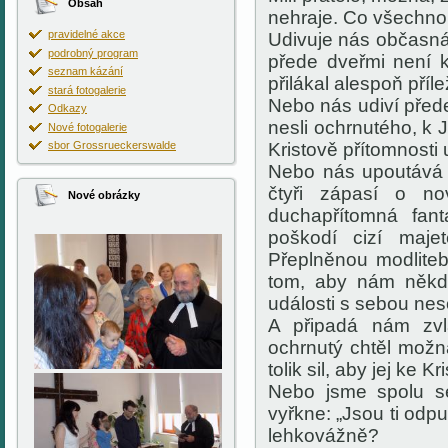
Obsah
nehraje. Co všechno
pravidelné akce
Udivuje nás občasná 
podrobný program
přede dveřmi není k
seznam kázání
přilákal alespoň příl
stará fotogalerie
Nebo nás udiví přede
Odkazy
nesli ochrnutého, k J
Nové fotogalerie
sbor Grossrueckerswalde
Kristově přítomnosti
Nebo nás upoutává t
čtyři zápasí o no
Nové obrázky
duchapřítomná fant
poškodí cizí maje
Přeplněnou modliteb
tom, aby nám někdo
události s sebou nes
A připadá nám zvlá
ochrnutý chtěl možná 
tolik sil, aby jej ke Kr
Nebo jsme spolu se
vyřkne: „Jsou ti odp
lehkovážně?