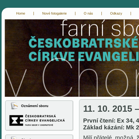
Home
Nové fotogalerie
O nás
Odkazy
cce-chomutov
evangelici chomutov
11. 10. 2015 
Oznámení sboru
První čtení: Ex 34, 
Základ kázání: Mk 2
Milí přátelé, možná,