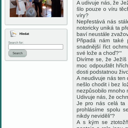
A udivuje nás, že Jež
šlo pouze o víru těc
víry?
Nepřestává nás stál
notoricky uniká ta př
baví neustále zvažov
Hledat
Připadá nám také p
Search for:
snadnější říct ochrn
své lože a choď?‘“
Search
Divíme se, že Ježí
moc odpouštět hřích
dosti podstatnou ži
A neudivuje nás ten
nešlo chodit i bez 
nezpůsobilo mnoho 
Udivuje nás, že ochr
Je pro nás celá ta
prohlásíme spolu s
nikdy neviděli“?
A s kým se ztotožň