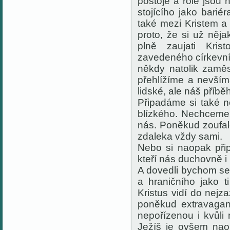
postoje a role jso
stojícího jako bari
také mezi Kristem a
proto, že si už ně
plně zaujati Kri
zavedeného církevn
někdy natolik zaměs
přehlížíme a nevším
lidské, ale náš příbě
Připadáme si také n
blízkého. Nechceme 
nás. Poněkud zoufal
zdaleka vždy sami.
Nebo si naopak při
kteří nás duchovně i
A dovedli bychom se
a hraničního jako t
Kristus vidí do nejz
poněkud extravagant
nepořízenou i kvůli
Ježíš je ovšem naop