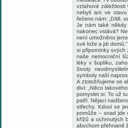
vztahové záležitost
nebyli ani ve stavu
řečeno nám: „Dítě, od
Je nám také někdy 
nakonec vstává? Nen
není umožněno jenom
své lože a jdi domů.
si připomínky svých
naše nemocniční lů
léky v šuplíku, zaho
životy neodmyslite
symboly naší naprost
A ztotožňujeme se al
diví: „Něco takovéh
pomyslet si: To už t
patří. Nějací nadšen
střechy. Kdosi se j
pomůže – snad jde o
křížů a ochrnutých b
abychom přehnaně ža