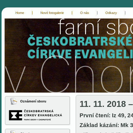
Home
Nové fotogalerie
O nás
Odkazy
cce-chomutov
evangelici chomutov
11. 11. 2018 
Oznámení sboru
První čtení: Iz 49, 2
Základ kázání: Mk 3