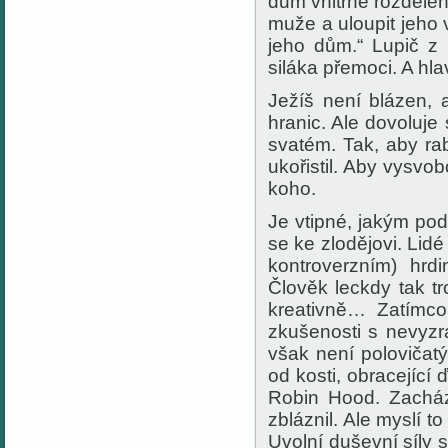
dům vnitřně rozděle
muže a uloupit jeho v
jeho dům.“ Lupič z
siláka přemoci. A hl
Ježíš není blázen,
hranic. Ale dovoluje 
svatém. Tak, aby ra
ukořistil. Aby vysvob
koho.
Je vtipné, jakým po
se ke zlodějovi. Lidé
kontroverzním) hrd
Člověk leckdy tak t
kreativně… Zatímc
zkušenosti s nevyzr
však není polovičat
od kosti, obracející 
Robin Hood. Zacház
zbláznil. Ale myslí 
Uvolní duševní síly 