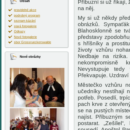
Příbuzní si už říkají,
Obsah
na něj.
pravidelné akce
podrobný program
My si už někdy před
seznam kázání
obrázků. Sympaťák
stará fotogalerie
Blahosklonně se tvá
Odkazy
představy zpodobňuj
Nové fotogalerie
sbor Grossrueckerswalde
s hříšníky a prosti
životy vzhůru noha
Nedbaje na rizika
Nové obrázky
nekompromisně kr
Nevystupuje tedy 
Překvapuje. Uzdraví
Městečko vzhůru no
učedníky nestíhají 
potřeb. Posedlí, trp
pach krve z otevřen
se na pustých míste
najíst. Příbuzným 
postarat. „Zešílel“
sousedí. Apoštol Pav