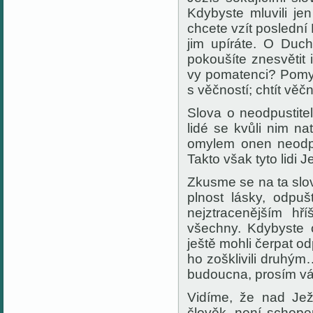
Kdybyste mluvili j
chcete vzít poslední
jim upíráte. O Duc
pokoušíte znesvětit
vy pomatenci? Pomys
s věčností; chtít vě
Slova o neodpustite
lidé se kvůli nim nat
omylem onen neodpus
Takto však tyto lidi 
Zkusme se na ta slov
plnost lásky, odpu
nejztracenějším hř
všechny. Kdybyste 
ještě mohli čerpat o
ho zošklivili druhým
budoucna, prosím vá
Vidíme, že nad Jež
člověk, není schope