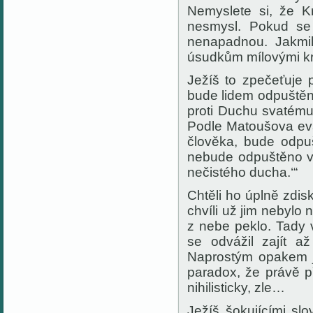
Nemyslete si, že K
nesmysl. Pokud se
nenapadnou. Jakmil
úsudkům mílovými kr
Ježíš to zpečeťuje p
bude lidem odpuštěn
proti Duchu svatému
Podle Matoušova evan
člověka, bude odpu
nebude odpuštěno v t
nečistého ducha.
‘
“
Chtěli ho úplně zdis
chvíli už jim nebylo 
z nebe peklo. Tady 
se odvážil zajít a
Naprostým opakem je
paradox, že právě př
nihilisticky, zle…
Ježíš šokujícími sl