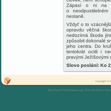
Zápasí o ni na 
o neodpustitelném
neslaně.
Vždyť o to vzácnější 
opravdu věčná škod
nedozírná škoda jím
způsobit dokonalé smí
jeho centra. Do kru
tentokrát ocitli i
pravými Ježíšovými s
Slovo poslání: Ko 2
Copyright © 2
Blog System by Wordpress.org - Free WordPress The