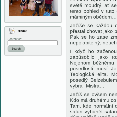
světě moudrý, ať s
tento pohled v tuto c
máminým obědem… Us
Ježíše se každou c
přestal chovat jako 
Hledat
Pak se ho zase zmo
Search for:
nepolapitelný, neuch
Search
I když ho zaženou 
zapůsobilo jako ro
Nejenom běžnému n
posedlosti musí Je
Teologická elita. M
posedlý Belzebulem
vybrali Mistra…
Ježíš se ovšem nen
Kdo má druhému co ř
Tam, kde normální d
satan vyhánět satana