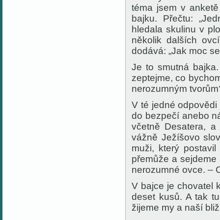
téma jsem v anketě
bajku. Přečtu: „Je
hledala skulinu v pl
několik dalších ovcí,
dodává: „Jak moc s
Je to smutná bajka.
zeptejme, co bychom
nerozumným tvorům
V té jedné odpovědi 
do bezpečí anebo ná
včetně Desatera, a 
vážně Ježíšovo slov
muži, který postavi
přemůže a sejdeme z
nerozumné ovce. – 
V bajce je chovatel kr
deset kusů. A tak tu
žijeme my a naší bli