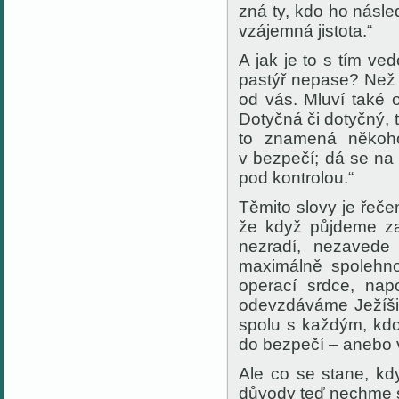
zná ty, kdo ho násle
vzájemná jistota.“
A jak je to s tím v
pastýř nepase? Než 
od vás. Mluví také o
Dotyčná či dotyčný, t
to znamená někoho
v bezpečí; dá se na
pod kontrolou.“
Těmito slovy je řeče
že když půjdeme za
nezradí, nezavede
maximálně spolehno
operací srdce, nap
odevzdáváme Ježíši K
spolu s každým, kdo
do bezpečí – anebo 
Ale co se stane, kd
důvody teď nechme st