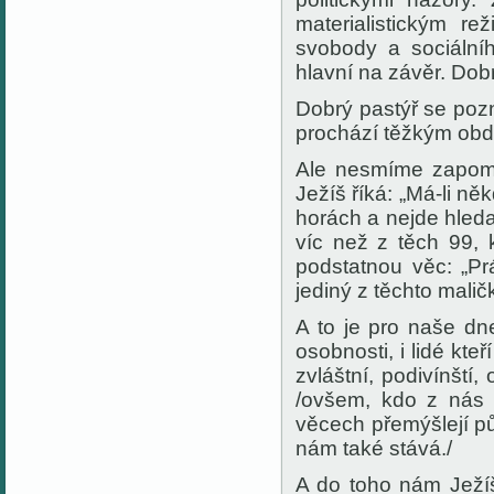
materialistickým r
svobody a sociální
hlavní na závěr. Dobrý
Dobrý pastýř se pozn
prochází těžkým obdo
Ale nesmíme zapome
Ježíš říká: „Má-li n
horách a nejde hledat
víc než z těch 99, 
podstatnou věc: „P
jediný z těchto malič
A to je pro naše dn
osobnosti, i lidé kteř
zvláštní, podivínští
/ovšem, kdo z nás n
věcech přemýšlejí půl
nám také stává./
A do toho nám Ježíš