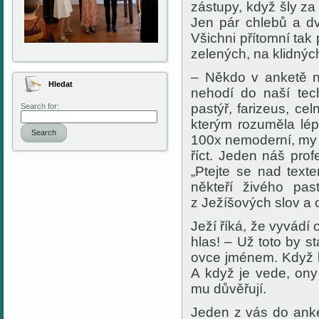
zástupy, když šly z
Jen pár chlebů a dv
Všichni přítomní tak 
zelených, na klidnýc
– Někdo v anketě n
Hledat
nehodí do naší tec
pastýř, farizeus, ce
Search for:
kterým rozuměla lép
Search
100x nemoderní, my 
říct. Jeden náš profe
„Ptejte se nad text
někteří živého pa
z Ježíšových slov a
Ježí říká, že vyvádí 
hlas! – Už toto by s
ovce jménem. Když k
A když je vede, ony
mu důvěřují.
Jeden z vás do anket