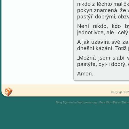
nikdo z těchto mali
pokyn znamená, že vš
pastýři dobrými, obzv
Není nikdo, kdo 
jednotlivce, ale i celý
A jak uzavírá své z
dnešní kázání. Totiž 
„Možná jsem slabí v
pastýře, byl-li dobrý
Amen.
Copyright © 2
Blog System by Wordpress.org - Free WordPress The