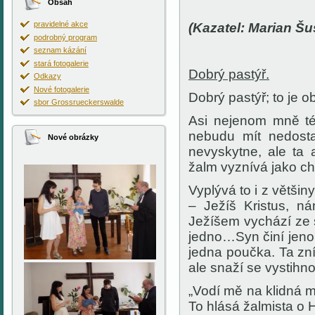
Obsah
pravidelné akce
(Kazatel: Marian Šu
podrobný program
seznam kázání
stará fotogalerie
Dobrý pastýř.
Odkazy
Nové fotogalerie
Dobrý pastýř; to je 
sbor Grossrueckerswalde
Asi nejenom mně té
nebudu mít nedosta
Nové obrázky
nevyskytne, ale ta 
žalm vyznívá jako chv
Vyplývá to i z větši
– Ježíš Kristus, n
Ježíšem vychází ze 
jedno…Syn činí jenom
jedna poučka. Ta zní:
ale snaží se vystihno
„Vodí mě na klidná m
To hlásá žalmista o H