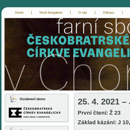
Home
Nové fotogalerie
O nás
Odkazy
cce-chomutov
evangelici chomutov
25. 4. 2021 – 
Oznámení sboru
První čtení: Ž 23
Základ kázání: J 10,