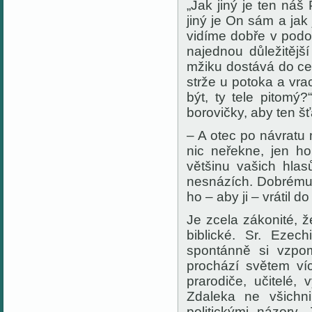
„Jak jiný je ten náš 
jiný je On sám a ja
vidíme dobře v podo
najednou důležitějš
mžiku dostává do cen
strže u potoka a vrac
být, ty tele pitomý
borovičky, aby ten šť
– A otec po návratu 
nic neřekne, jen ho
většinu vašich hlas
nesnázích. Dobrému 
ho – aby ji – vrátil do
Je zcela zákonité, že
biblické. Sr. Eze
spontánně si vzpo
prochází světem víc
prarodiče, učitelé, 
Zdaleka ne všichni
politickými názory.