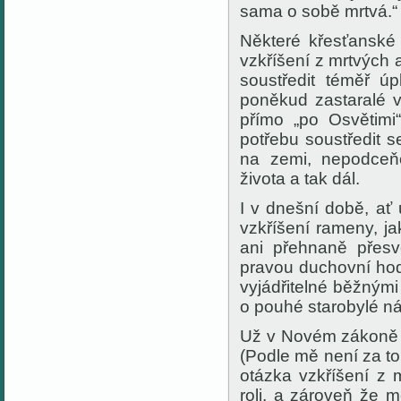
sama o sobě mrtvá.“
Některé křesťanské
vzkříšení z mrtvých 
soustředit téměř ú
poněkud zastaralé 
přímo „po Osvětimi“
potřebu soustředit
na zemi, nepodceňo
života a tak dál.
I v dnešní době, ať
vzkříšení rameny, j
ani přehnaně přes
pravou duchovní
ho
vyjádřitelné
běžnými 
o pouhé starobylé n
Už v Novém zákoně
(Podle mě není za t
otázka vzkříšení z 
roli, a zároveň že 