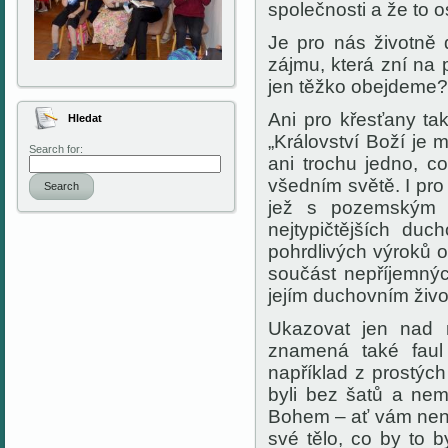
společnosti a že to o
Je pro nás životně d
zájmu, která zní na 
jen těžko obejdeme?
Ani pro křesťany ta
Hledat
„Království Boží je 
Search for:
ani trochu jedno, 
všedním světě. I pro
Search
jež
s pozemským ži
nejtypičtějších duc
pohrdlivých výroků o
součást nepříjemný
jejím duchovním živo
Ukazovat jen nad 
znamená také faul 
například z
prostých
byli bez šatů a nem
Bohem – ať vám není
své tělo, co by to by