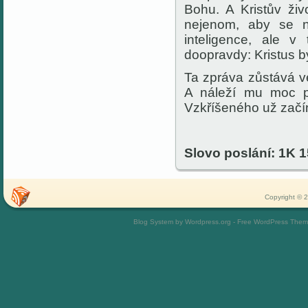
Bohu. A
Kristův ž
nejenom, aby se 
inteligence, ale v
doopravdy:
Kristus b
Ta zpráva zůstává v
A náleží mu moc pře
Vzkříšeného už začína
Slovo poslání: 1K 1
Copyright © 2
Blog System by Wordpress.org - Free WordPress The