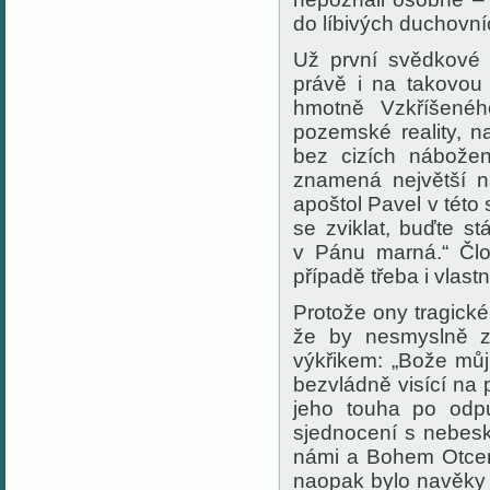
do líbivých duchovníc
Už první svědkové 
právě
i na
takovou
hmotně Vzkříšenéh
pozemské reality, n
bez cizích nábožen
znamená největší n
apoštol Pavel
v této 
se zviklat, buďte st
v Pánu marná.“
Člo
případě třeba i
vlastn
Protože ony tragické 
že by nesmyslně zem
výkřikem: „Bože můj
bezvládně visící na 
jeho
touha po odpu
sjednocení s nebes
námi a Bohem Otc
naopak bylo navěky 