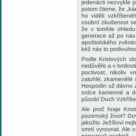
jedenácti nezvykle 
potom
čteme, že „kár
ho viděli vzkříšené
osobní zkušenost se
že v tomhle ohledu 
generace až po nás
apoštolského zvěsto
kéž nás to podivuhod
Podle Kristových
sl
nedůvěře a v tvrdosti
poctivost, nikoliv
vn
zatuhlé,
zkamenělé
s
Hospodin už dávno za
srdce kamenné a d
působí Duch Vzkříš
Ale proč hraje Kris
pozemský život? Dove
jakožto Ježíšovi nejb
smrtí vyrovnat. Ale 
nepoznali osobně 