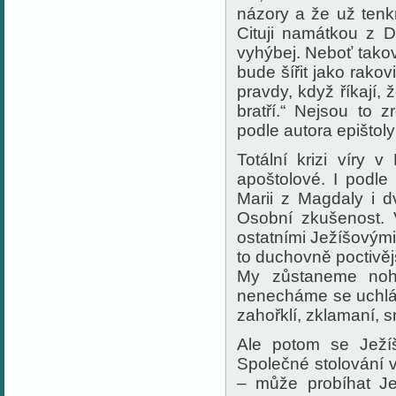
názory a že už tenkr
Cituji namátkou z 
vyhýbej. Neboť takoví
bude šířit jako rakov
pravdy, když říkají, 
bratří.“ Nejsou to 
podle autora epištoly
Totální krizi víry v
apoštolové. I podle
Marii z Magdaly i d
Osobní zkušenost. V
ostatními Ježíšovými p
to duchovně poctivějš
My zůstaneme
no
nenech
áme
se
u
chlá
zahořklí, zklamaní, 
Ale potom se Ježíš
Společné stolování
– může probíhat
Je