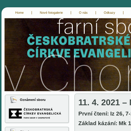
Home
Nové fotogalerie
O nás
Odkazy
cce-chomutov
evangelici chomutov
11. 4. 2021 –
Oznámení sboru
První čtení:
Iz 26, 7
Základ kázání: Mk 1