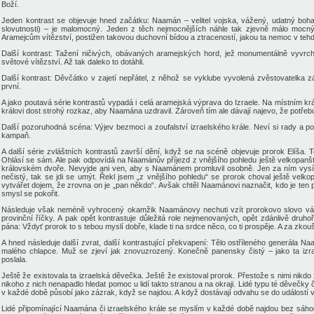
Boží.
Jeden kontrast se objevuje hned začátku: Naamán – velitel vojska, vážený, udatný boha
slovutnosti
) – je malomocný. Jeden z těch nejmocnějších náhle tak zjevně málo mocn
Aramejcům vítězství,
postižen takovou duchovní bídou a ztraceností
, jakou ta nemoc v teh
Další kontrast: Tažení ničivých, obávaných aramejských hord,
jež
monumentálně vyvrcho
světové vítězství
. Až tak daleko to dotáhli.
Další kontrast: Děvčátko v zajetí nepřátel, z něhož se vyklube vyvolená zvěstovatelka z
první.
A jako poutavá
série
kontrastů
vypadá
i celá aramejská výprava do Izraele. Na místním k
královi dost strohý rozkaz
, aby Naamána uzdravil. Zároveň tím ale dávají najevo, že potřeb
Další pozoruhodná scéna: Výjev bezmoci a zoufalství izraelského krále. Neví si rady a pod
kampaň.
A další série zvláštních kontrastů završí dění, když se na scéně objevuje prorok Elíša. 
Ohlásí se sám. Ale pak odpovídá na Naamánův příjezd z vnějšího pohledu ještě velkopanšt
královském dvoře.
Nevyjde ani ven, aby s Naamánem promluvil
osobně. Jen za ním vysí
nečistý
, tak se jdi se umýt. Řekl jsem „z vnějšího pohledu“ se prorok choval ještě velkop
vytvářet dojem, že zrovna on je „pan někdo“. Avšak chtěl Naamánovi naznačit, kdo je ten 
smysl se pokořit.
Následuje však neméně vyhrocený okamžik Naamánovy nechuti vzít prorokovo slovo vážně 
provinční říčky. A pak opět kontrastuje důležitá role nejmenovaných,
opět zdánlivě druho
pána: Vždyť prorok to s tebou myslí dobře, klade ti na srdce něco, co ti prospěje. A za zkou
A hned následuje další zvrat, další kontrastující překvapení: Tělo ostříleného generála 
malého chlapce. Muž se zjeví jak znovuzrozený. Konečně panensky čistý – jako ta iz
poslala.
Ještě že existovala ta izraelská děvečka. Ještě že existoval prorok. Přestože s nimi nikdo
nikoho z nich nenapadlo hledat pomoc u
lidí takto stranou a na okraji
.
Lidé typu té děvečky 
v
každé době působí
jako zázrak
, když se najdou. A když
dostávají odvahu se do událostí vl
Lidé připomínající Naamána či izraelského krále se myslím v každé době najdou bez
sáho