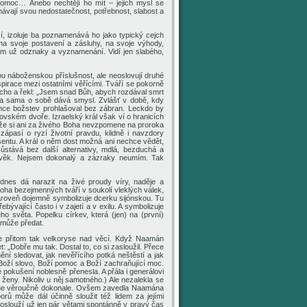
ou pomoc…
Anebo
nechtějí ho mít
– jejich mysl se
znávají
svou
nedostatečnost, potřebnost, slabost a
í, izoluje ba poznamenává ho jako typický cejch
a svoje postavení a zásluhy, na svoje výhody,
m už odznaky a vyznamenání. Vidí jen slabého,
vou náboženskou příslušnost, ale neoslovují druhé
pirace mezi ostatními věřícími. Tváří se pokorně
oucho a řekl: „Jsem snad Bůh, abych rozdával smrt
ěta sama o sobě dává
smysl. Zvlášť v době, kdy
ce božstev prohlašoval bez zábran.
Leckdo by
álovském dvoře. Izraelský král
však ví o hranicích
 že si ani za živého Boha
nevzpomene na proroka
 zápasí o
ryzí
životní pravdu, klidně i navzdory
sentu
. A král o něm dost možná ani nechce vědět,
zůstává
bez další alternativy,
mdlá, bezduchá a
ověk. Nejsem dokonalý a
z
ázraky neumím.
Tak
dodnes dá narazit na živé
proudy
víry, naděje a
noha bezejmenných
tváří
v soukolí vleklých válek,
ároveň dojemně symbolizuje dcerku sijónskou. Tu
ývající často i v zajetí a v exilu. A symbolizuje
kého světa.
P
opelku církev, která (jen) na (první)
j může
předat
.
e přitom tak velkoryse
nad věcí. Když Naamán
t: „Dobře mu tak. Dostal
to
, co si zasloužil.
Přece
ění sledovat, jak nevěřícího potká neštěstí a jak
Boží slovo, Boží pomoc a Boží zachraňující moc.
 pokušení noblesně přenesla. A přála i generálovi
ženy. Nikoliv u něj samotného.) Ale nezalekla se
ne věroučně dokonale.
Ovšem zavedla Naamána
rů může dál účinně sloužit též lidem za jejími
oslouží
už jen pár větami spontánně v pravý čas