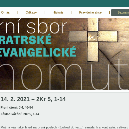
O nás
Odkazy
Historie
Pravidelné akce
Seznam
14. 2. 2021 – 2Kr 5, 1-14
První čtení: J 4, 46-54
Základ kázání: 2Kr 5, 1-14
Možná vás také hned na první poslech (/pohled do textu)
zaujala hra
kontrastů: velikosti