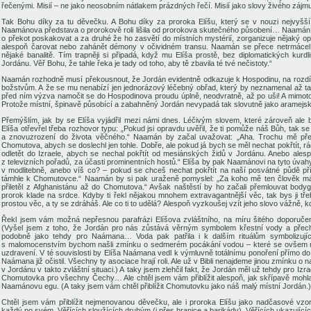
řečenými. Misií – ne jako neosobním nátlakem prázdných řečí. Misií jako slovy živého zájm
Tak Bohu díky za tu děvečku. A Bohu díky za proroka Elíšu, který se v nouzi nejvyšší
Naamánova představa o prorokově roli lišila od
prorokova
skutečného působení… Naamán na
o překot poskakovat a za druhé že ho
zasvětí do místních mystérií, zorganizuje nějaký 
alespoň čarovat nebo zahánět démony v očividném transu. Naamán se přece netrmáce
nějaké banalitě. Tím trapněji si připadá, když mu Elíša prostě, bez diplomatických kurd
Jordánu. Věř Bohu, že tahle řeka je t
ady
od toho, aby tě zbavila té tvé nečistoty.“
Naamán rozhodně musí překousnout, že Jordán evidentně odkazuje k Hospodinu, na rozdí
božstvům. A
že se mu nenabízí jen jednorázový léčebný obřad, který by neznamenal až 
před ním výzva
namočit se do Hospodinova proudu
úplně, neodvratně
, až po uši! A mimo
Protože místní, špinavě působící a zabahněný Jordán nevypadá tak slovutně jako aramejsk
Přemýšlím, jak by se Elíša vyjádřil mezi námi dnes. Léčivým slovem, které
zároveň ale 
Elíša
otřevřel
třeba rozhovor typu: „Pokud jsi opravdu uvěřil, že ti pomůže náš Bůh, tak se
a znovuzrození do života věčného.“ Naamán by začal uvažovat: „Aha. Trochu mě překv
Chomutova, abych se doslechl jen tohle. Dobře, ale pokud já bych se měl nechat pokřtít, rá
odletět do Izraele, abych se nechal pokřtít od mesiánských židů v Jordánu. Anebo ale
z televizních pořadů, za účasti prominentních hostů.“ Elíša by pak Naamánovi na tyto úvahy
v modlitebně, anebo víš co? – pokud se chceš nechat pokřtít na naší posvátné půdě p
támhle k Chomutovce.“ Naamán by si pak uraženě pomyslel: „Za koho mě ten člověk má?
přiletěl z Afghanistánu až do Chomutova.“ Avšak naštěstí by ho začali přemlouvat bodygu
prorok klade na srdce. Kdyby ti řekl nějakou mnohem extravagantnější věc, tak bys ji třeb
prostou věc, a ty se zdráháš. Ale co ti to udělá?
Alespoň vyzkoušej vzít jeho slovo vážně
, k
Řekl jsem vám možná nepřesnou parafrázi Elíšova
zvláštního
, na míru šitého doporuče
(
Vyšel jsem z toho
, že Jordán pro nás
zůstává
věrným symbolem křestní vody a přech
podobně jako tehdy pro Naámana… Voda pak patřila i k
dalším
rituálům symbolizuj
s malomocenstvím bychom našl
i zmínku
o sedmerém pocákání
vodou – které se ovšem 
uzdravení
. V té souvislosti by Elíša Naámana vedl k výmluvně totáln
ímu ponoření přímo
do
Naámana již očistil
.
Všechny ty asociace hrají roli. Ale už v Bibli nenajdeme jinou zmínku
v Jordánu v takto zvláštní situaci.
) A taky jsem zlehčil fakt, že Jordán měl už tehdy pro Izr
Chomutovka pro všechny Čechy… Ale chtěl jsem vám přiblížit alespoň, jak skřípavě moh
Naamánovu egu. (A taky jsem vám chtěl přiblížit Chomutovku jako náš
malý
místní Jordán.)
Chtěl jsem vám přiblížit nejmenovanou děvečku, ale i proroka Elíšu jako nadčasové vzory
každý po svém. Věřících sloužících druhým (i přes hranice a barikády). Věřících ukazujíc