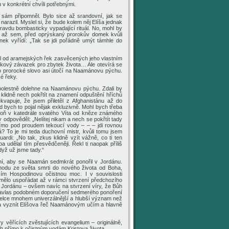
u
v konkrétní chvíli potřebnými.
 sám připomněl. Bylo sice až srandovní, jak se
razil. Myslel si, že
bude
kolem něj Elíša
jednak
opravdu
bombasticky vypadající
rituál. No, mohl by
l až sem, před oprýskaný prorokův
domek
kvůli
linek vyřídí: „Tak se jdi pořádně umýt támhle do
l od aramejských řek zasvěcených jeho vlastním
takový závazek pro zbytek života… A
le
otevírá se
to prorocké slovo asi útočí na Naamánovu pýchu.
é řeky.
bolestně
dol
ehne
na Naamánovu pýchu. Zdali by
 klidně nech pokřtít na znamení odpuštění hříchů
apuje, že jsem přiletěl z Afghanistánu až do
d bych to pojal
nějak exkluzivně
. Mohl bych třeba
spoň v katedrále svatého Víta od kněze známého
 odpověděl: „Nelítej nikam a nech se pokřtít tady
římo pod proudem tekoucí vody – – – jdi rovnou
 To je mi teda duchovní mistr, kvůli tomu jsem
ardi: „No tak, zkus klidně vzít vážně, co ti ten
a udělal tím přesvědčeněji. Řekl ti naopak příliš
dyž už jsme tady.“
ní, aby se Naamán sedmkrát ponořil v Jordánu.
odu ze světa smrti do nového života od Boha,
ícím Hospodinovu očistnou moc.
I
v souvislosti
mělo uspořádat až
v rámci stvrzení předchozího
 Jordánu – ovšem navíc na
stvrzení
víry, že
Bůh
 o navlas podobném doporučení sedmerého ponoření
aelce
mnohem
univerzálnější a hlubší význam než
la vyznít Elíšova řeč Naamánovým učím a hlavně
 věřících zvěstujících evangelium – originálně,
ích přímo k očistným vodám Kristova života…