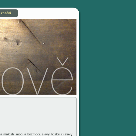
 kázání
 a malosti, moci a bezmoci, slávy lidské či slávy