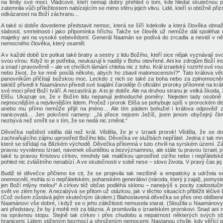
na limity své moci. Vládcové, kteří nemají dobrý přehled o tom, kde hledat skutečn
zatemnila vůči příležitostem nabízejícím se mimo sféru jejich vlivu
. Lidé, kteří si obtížně při
odkázanost na Boží záchranu…
A
také si dobře dovedeme představit
nemoc, která se šíří kdekoliv a která člověka obnaž
slabosti, smrtelnosti
i jako připomínka
hříchu. Takže se člověk už nemůže dál spoléhat n
majetky ani na vysoké sebevědomí. Generál Naamán se podívá do zrcadla a nevidí v ně
nemocného člověka, který osaměl.
A v každé době lze potkat také
bratry a sestry z lidu Božího, kteří sice nějak vyznávají s
svou vírou
. Když
to je potřeba
,
neukazují k naději v Bohu otevřené. A
ni ke zdrojům
Boží
ins
a snad i pravověrně – ale
ve chvílích lámání chleba
nic z toho. Král izraelský roztrhl své r
nebo život, že ke mně posílá někoho, abych ho zbavil malomocenství?“
Tato králova v
panovníkům přičít
ají
božskou moc. Leckdo z nich se také za boha nebo za zplnomocněn
taktéž přivedl k
Naamánovi přivedl své loajální čaroděje či oficiální proroky přítomné na kr
své moci před Boží tváří. A nezastírá je
. A to je dobře. Ale na druhou stranu je velká škoda,
Elíšu. Ukazuje se, že v Božím lidu nepanují
jednoduché poměry: Nejeden tady osobně
nejmocnějším a nejvlivnějším lidem. Pročež i prorok Elíša se pohybuje spíš v
prorockém di
anebo mu přímo nemůže přijít na jméno… Ale tím pádem bohužel i králova odpověď 
nanicovatá… Jen pokrčení rameny: „Já přece nejsem Ježíš, jsem jenom obyčejný čl
nezbývá než smířit se s tím, že se nedá nic změnit.
“
Děvečka naštěstí viděla dál než král. Věděla, že je v Izraeli prorok! Věděla, že se 
zachraňujícího
zájmu uprostřed Božího lidu. Děvečka ve službách nepřátel. Jedna z
tak m
které se střídají na
Blízkém východě. Děvečka přítomná v tuto chvíli na syrském území. Z
pravou vyvolenou Izrael, navenek ošuntělou a bezvýznamnou, ale stále tu pravou Izrael, přeb
také tu pravou Kristovu církev, mnohdy tak maličkou uprostřed cizího nebo i nepřátels
pohled
nic zvláštního nenabízí
. A
ve skutečnosti
v sobě nese – slovo života.
V
pravý čas je
Budiž té děvečce přičteno ke cti, že se projevila tak nezištně a empaticky a udržela
s
onemocněl, mohla si o nepřátelském, pohanském generálovi (národa
, který ji zajal),
pomysle
jen
Boží mlýny melou!“ A církev též občas podléhá sklonu –
nanejvýš
s pocity zadostiučin
svět ve zlém hyne. A
nezabývá se přitom už otázkou
, jak
v těchto situacích přiblížit
léčivé 
(Což ovšem zůstává jejím skutečným úkolem.) Blahoslavená děvečka se přes
ono
oblíbené
Naamánovi vše dobré, i když se o jeho
záležitosti
nemusela starat. (Sloužila u Naamánovy 
ani představy, že by ji mohli mít za blázna. A promluvila o izraelském prorokovi.
Snad ani 
na správnou stopu. Stejně tak církev i přes chudobu a nepatrnost některých svých sbo
hranicemi. Lidem stiženým bezmocí a ohroženým nemocemi. Nastanou chvíle, kdy věřící
p