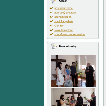
Obsah
pravidelné akce
podrobný program
seznam kázání
stará fotogalerie
Odkazy
Nové fotogalerie
sbor Grossrueckerswalde
Nové obrázky