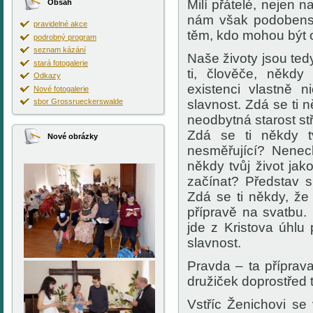
Milí přátelé, nejen 
Obsah
nám však podobenst
pravidelné akce
těm, kdo mohou být o
podrobný program
seznam kázání
Naše životy jsou ted
stará fotogalerie
ti, člověče, někdy 
Odkazy
existenci vlastně 
Nové fotogalerie
sbor Grossrueckerswalde
slavnost. Zdá se ti 
neodbytná starost stř
Zdá se ti někdy t
Nové obrázky
nesměřující? Nenech
někdy tvůj život ja
začínat? Představ s
Zdá se ti někdy, že
přípravě na svatbu.
jde z Kristova úhlu
slavnost.
Pravda – ta příprav
družiček doprostřed 
Vstříc Ženichovi se 