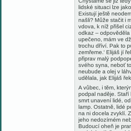
Chystáme se již tedy
lidské situaci lze ja
Existují ještě neode
našli? Může stačit i
vdova, k níž přišel c
odkaz – odpověděla 
upečeno, mám ve džbá
trochu dříví. Pak to 
zemřeme.‘ Elijáš jí ře
připrav malý podpopel
svého syna, neboť to
neubude a olej v láh
udělala, jak Elijáš ře
A vůbec, i těm, kter
podpal naděje. Staří 
smrt unavení lidé, od
lamp. Ostatně, lidé p
na ni docela zvyklí. 
jeho nedozírném neb
Budoucí oheň je pra