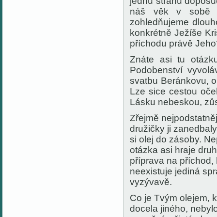
jednu stranu doposu
náš věk v sobě n
zohledňujeme dlouh
konkrétně Ježíše Kr
příchodu právě Jeho
Znáte asi tu otázk
Podobenství vyvol
svatbu Beránkovu, 
Lze sice cestou oček
Lásku nebeskou, zůst
Zřejmě nejpodstatnějš
družičky ji zanedbaly
si olej do zásoby. Ne
otázka asi hraje dru
příprava na příchod,
neexistuje jediná sp
vyzývavě.
Co je Tvým olejem, 
docela jiného, nebyl