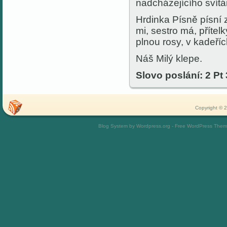
nadcházejícího svítá
Hrdinka Písně písní z
mi, sestro má, přít
plnou rosy, v kadeříc
Náš Milý klepe.
Slovo poslání: 2 Pt 
Copyright © 2
Blog System by Wordpress.org - Free WordPress The