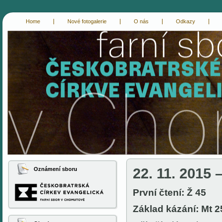
Home
Nové fotogalerie
O nás
Odkazy
cce-chomutov
evangelici chomutov
22. 11. 2015 
Oznámení sboru
První čtení: Ž 45
Základ kázání: Mt 2