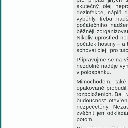
skutečný olej nepr
dezinfekce, náplň d
vyběhly třeba nad
počátečního nadše
běžněji zorganizova
Nikoliv uprostřed noc
počátek hostiny – a 
schovat olej i pro tuto
Připravujme se na vš
nezdolné naděje vyhl
v polospánku.
Mimochodem, také 
opakovaně probudil.
rozpoloženích. Ba i
budoucnost otevřen
nezpečetěny. Neza
zvěčnit jen odkládá
potom.