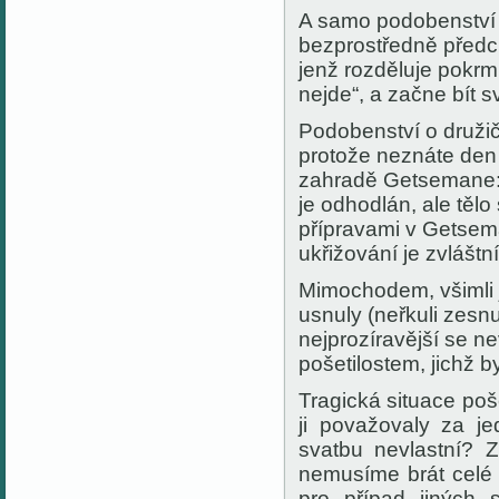
A samo podobenství o
bezprostředně předc
jenž rozděluje pokrm
nejde“, a začne bít s
Podobenství o družič
protože neznáte den
zahradě Getsemane: 
je odhodlán, ale tělo
přípravami v Getsem
ukřižování je zvlášt
Mimochodem, všimli j
usnuly (neřkuli zesnu
nejprozíravější se n
pošetilostem, jichž b
Tragická situace poš
ji považovaly za j
svatbu nevlastní? 
nemusíme brát celé 
pro případ jiných 