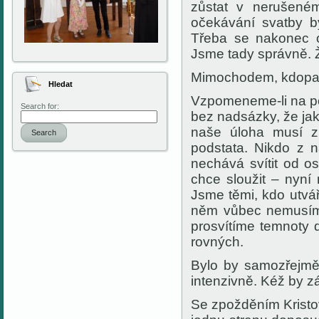
zůstat v nerušené
očekávání svatby b
Třeba se nakonec 
Jsme tady správně. Ž
Mimochodem, kdopak 
Hledat
Vzpomeneme-li na po
Search for:
bez nadsázky, že jak
naše úloha musí zů
Search
podstata. Nikdo z 
nechává svítit od o
chce sloužit – nyn
Jsme těmi, kdo utvář
něm vůbec nemusíme 
prosvítíme temnoty 
rovných.
Bylo by samozřejmě 
intenzivně. Kéž by 
Se zpožděním Kristo