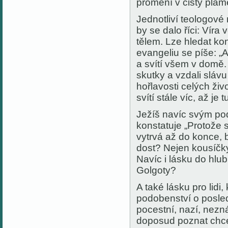
promění v čistý pla
Jednotliví teologové 
by se dalo říci: Víra
tělem. Lze hledat ko
evangeliu se píše: „A
a svítí všem v domě. 
skutky a vzdali sláv
hořlavosti celých živ
svítí stále víc, až je t
Ježíš navíc svým pod
konstatuje „Protože
vytrvá až do konce, b
dost? Nejen kousíčky 
Navíc i lásku do hlu
Golgoty?
A také lásku pro lidi
podobenství o posledn
pocestní, nazí, nezná
doposud poznat chc