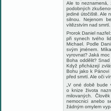
Ale to neznamená, 
podobných zkušenost
jediné útočiště. Ale
silnou. Nejenom be
vítězstvím nad smrtí.
Prorok Daniel nazřel
při synech tvého li
Michael. Podle Dani
svým jménem. Míka
vyrovnat? Jaká moc
Boha oddělit? Snad d
Když přicházejí zvlá
Bohu jako k Pánovi 
před smrtí. Ale oči v
„V oné době bude vy
o knize života naz
milovaných. Člověk
nemocnici anebo se
žádným omylem vypad