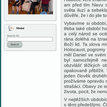
ani před tím hlavu 
světa iluzí a sebekla
důvěře, že i do jde to
Vybavíme si období,
třeba také období h
Hledat
a celý národ se ocit
Search for:
rána doléhá na Izrae
Boží lid. Ta slova mi
Search
Holocaust, pogromy 
měl Daniel ve svém 
byl samozřejmě nej
obzvlášť těžkých o
opakovaně přiblížit.
jeden člověk druhéh
prožíváme opravdu n
strašáci. Obavy ze s
života, pocit, že nem
V nejtěžších obdobíc
s těmi předešlými. 