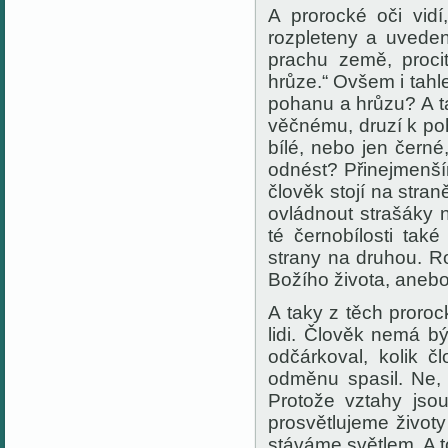
A prorocké oči vid
rozpleteny a uveden
prachu země, proci
hrůze.“
Ovšem i tahle
pohanu a hrůzu? A ta
věčnému, druzí k po
bílé, nebo jen čern
odnést? Přinejmenším
člověk stojí na stra
ovládnout
strašák
y
n
té černobílosti ta
strany na druhou. 
Božího života, anebo
A taky z těch proroc
lidi. Člověk nemá b
odčárkoval, kolik č
odměnu spasil. Ne,
Protože vztahy jso
prosvětlujeme životy
stáváme světlem. A t