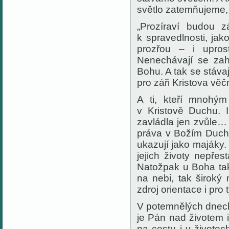
světlo zatemňujeme, 
„
Prozíraví budou z
k spravedlnosti, ja
prozřou – i upros
Nenechávají se zahl
Bohu. A tak se stáva
pro záři Kristova věč
A ti, kteří mnohým
v Kristově Duchu. 
zavládla jen zvůle… 
práva v Božím Duchu
ukazují jako majáky.
jejich životy nepřes
Natožpak u Boha tako
na nebi, tak široký
zdroj orientace i pr
V potemnělých dnech
je Pán nad životem i
na cestu i v živote