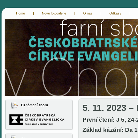
Home
Nové fotogalerie
O nás
Odkazy
cce-chomutov
evangelici chomutov
5. 11. 2023 –
Oznámení sboru
První čtení: J 5, 24-
Základ kázání: Da 1