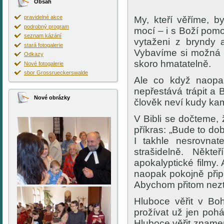
Obsah
pravidelné akce
My, kteří věříme, 
podrobný program
mocí – i s Boží pomo
seznam kázání
vytaženi z bryndy 
stará fotogalerie
Vybavíme si možná t
Odkazy
skoro hmatatelně.
Nové fotogalerie
sbor Grossrueckerswalde
Ale co když naopa
nepřestává trápit a
Nové obrázky
člověk neví kudy ka
V Bibli se dočteme,
příkras: „Bude to do
I takhle nesrovnat
strašidelně. Někte
apokalyptické filmy. 
naopak pokojně připr
Abychom přitom nezt
Hluboce věřit v Bo
prožívat už jen poh
Hluboce věřit znamen