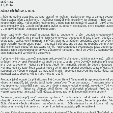
Mi 5, 1-4a
J 9, 11-14
Základ kázání: Mt 1, 18-25
„Přišel do svého vlastního, ale jeho vlastní ho nepřijali.“ Slyšeli jsem citát z Janova eva
těch slavnostních zaslíbeních. I Ježíšovi nejbližší měli problémy jej přijmout. Přišel 
neobvyklými plány. Nečekanými možnostmi. U něho není nic nemožné. Zaskočí, udiví, znep
se s jeho plány sžili. Častěji potřebujeme slyšet to, co se v Bibli každou chvíli opakuje: „Neb
V Josefově případě: „neboj se přijmout Marii“.
Josef totiž chtěl Marii potají propustit. Byli to snoubenci. V těch dobách snoubene
rodičovském domě, ale z prváního hlediska tento vztah posuzovali již jako sňatek. Jestliže 
okolo toho nadělat velký rozruch, a přivést Marii do značných problémů. Josef se ovšem 
autu. Jestliže Marii propustí potají – bez udání důvodu, ona se vrátí do rodného domu. A 
dítě je jeho. Stín podezření tak padne na něj. Podle Matoušova evangelia se takto Josef roz
zdaleka jen o spravedlnost ve smyslu zákonické karikatury, která se vyžívá v kamenován
Marii nefalšovaně vznešeně a velkoryse.
A přesto – Bůh nás zaskočí mnohem velkorysejším přístupem. A jinými plány než našimi 
svědomí jako by spal. Probudí jej až anděl ve snu. „Josefe, synu Davidův, neboj se přijmout
je z Ducha svatého.“ Neboj se přijmout. Anděl tím mimoděk odhalil, že Josefa doposud n
Nevíme, jestli se také třeba vztekal nebo truchlil, zda propadal sebelítosti a zahořklosti.
najednou se všechno obrací. Za nejzazší hranicí Josefova dosavadního světa čeká te
motivací láska, Josefe. Kéž je Tvou motivací Ježíš.
Propadal jsi už obavě, že přišel konec Tvé životní lásky? Ale to malé je teprve počaté. Až 
vůbec ani netušíš, jak dlouho ještě bude prozařovat Tvou domácnost. A nastane jeho 
Nezapomenout krásnější sen, navzdory šedé a nepochopitelné realitě, navzdory Tvé vlas
pomyslí ostatní… Neboj se přijmout větší lásku, než si dovedeš představit. Proč by 
Neukrývá se mezi tím svaté? Máš důkaz, že tomu tak není? Nebo máš jenom strach?
Andělovo „neboj se přijmout“ proznívá myslím v různých variacích až do našich dní. Vánoc
obvyklé dárky pod stromečkem. Kdybychom ovšem podlehli dojmu, že se tím poselství Ván
Bible. (Včetně všech základních vánočních textů…) Bůh zůstává i s těmi, kdo si už ty
obdarovat mnohdy i skrze to, co na první pohled vypadá jako pěkné nadělení.
Co nám třeba dnes rezonuje s těmito slovy konkrétně? Jednotlivě a osobně? Například neb