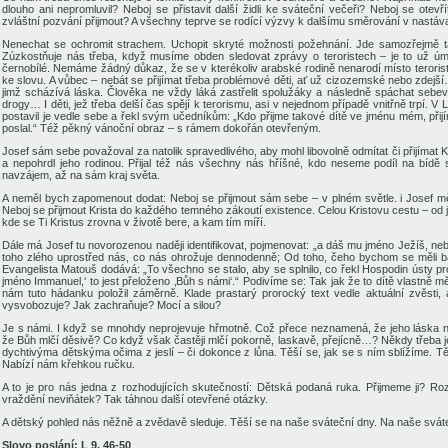
dlouho ani nepromluvil? Neboj se přistavit další židli ke sváteční večeři? Neboj se ot
zvláštní pozvání přijmout? A všechny teprve se rodící výzvy k dalšímu směrování v nastá
Nenechat se ochromit strachem. Uchopit skryté možnosti požehnání. Jde samozřejmě 
Zúzkostňuje nás třeba, když musíme obden sledovat zprávy o teroristech – je to už úmo
černobílé. Nemáme žádný důkaz, že se v kterékoliv arabské rodině nenarodí místo terorist
ke slovu. A vůbec – nebát se přijímat třeba problémové děti, ať už cizozemské nebo zdejší
jimž scházívá láska. Člověka ne vždy láká zastřelit spolužáky a následně spáchat sebevr
drogy… I děti, jež třeba delší čas spějí k terorismu, asi v nejednom případě vnitřně trpí. V 
postavil je vedle sebe a řekl svým učedníkům: „Kdo přijme takové dítě ve jménu mém, přij
poslal.“ Též pěkný vánoční obraz – s rámem dokořán otevřeným.
Josef sám sebe považoval za natolik spravedlivého, aby mohl libovolně odmítat či přijímat K
a nepohrdl jeho rodinou. Přijal též nás všechny nás hříšné, kdo neseme podíl na bídě
navzájem, až na sám kraj světa.
A neměl bych zapomenout dodat: Neboj se přijmout sám sebe – v plném světle. i Josef měl
Neboj se přijmout Krista do každého temného zákoutí existence. Celou Kristovu cestu – od j
kde se Ti Kristus zrovna v životě bere, a kam tím míří.
Dále má Josef tu novorozenou naději identifikovat, pojmenovat: „a dáš mu jméno Ježíš, neb
toho zlého uprostřed nás, co nás ohrožuje dennodenně; Od toho, čeho bychom se měli bá
Evangelista Matouš dodává: „To všechno se stalo, aby se splnilo, co řekl Hospodin ústy pr
jméno Immanuel,‘ to jest přeloženo ‚Bůh s námi‘.“ Podivíme se: Tak jak že to dítě vlastně 
nám tuto hádanku položil záměrně. Klade prastarý prorocký text vedle aktuální zvěsti,
vysvobozuje? Jak zachraňuje? Mocí a silou?
Je s námi. I když se mnohdy neprojevuje hřmotně. Což přece neznamená, že jeho láska n
že Bůh mlčí děsivě? Co když však častěji mlčí pokorně, laskavě, přejícně…? Někdy třeba je
dychtivýma dětskýma očima z jeslí – či dokonce z lůna. Těší se, jak se s ním sblížíme. Těš
Nabízí nám křehkou ručku.
A to je pro nás jedna z rozhodujících skutečností: Dětská podaná ruka. Přijmeme ji? R
vraždění neviňátek? Tak táhnou další otevřené otázky.
A dětský pohled nás něžně a zvědavě sleduje. Těší se na naše sváteční dny. Na naše sváte
Slovo poslání: L 9, 46-50