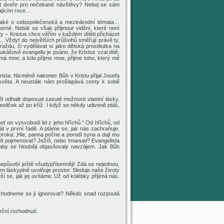
evřít dveře pro nečekané návštěvy? Neboj se sám
vajícím roce…
také o celospolečenská a mezinárodní témata…
rné. Nebát se však přijmout vidění, které není
y – Kristus chce věřím v každém dítěti přicházet
… Vždyť do největších průšvihů směřují právě ty,
aždu, či vydělávat si jako dětská prostitutka na
Lukášově evangeliu je psáno, že Kristus vzal dítě,
ímá mne; a kdo přijme mne, přijme toho, který mě
rista. Nicméně nakonec Bůh v Kristu přijal Josefa
 světa. A neustále nám prošlapává cesty k sobě
 odhalit doposud zasuté možnosti vlastní lásky.
esliček až po kříž. I když se někdy udiveně ptáš,
oť on vysvobodí lid z jeho hříchů.“ Od hříchů, od
t v první řadě. A ptáme se, jak nás zachraňuje.
oroka: ‚Hle, panna počne a porodí syna a dají mu
měli pojmenovat? Ježíš, nebo Imanuel? Evangelista
 aby se hlouběji objasňovaly navzájem. Jak Bůh
epůsobí ještě všudypřítomněji! Zdá se nejednou,
n láskyplně uvolňuje prostor. Sleduje naše životy
í se, jak jej uvítáme. Už od kolébky přijímá nás.
ozhodneme se ji ignorovat? Někdo snad rozpoutá
ční rozhodnutí.