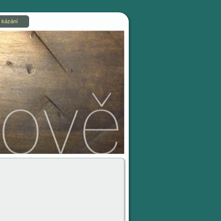
 kázání