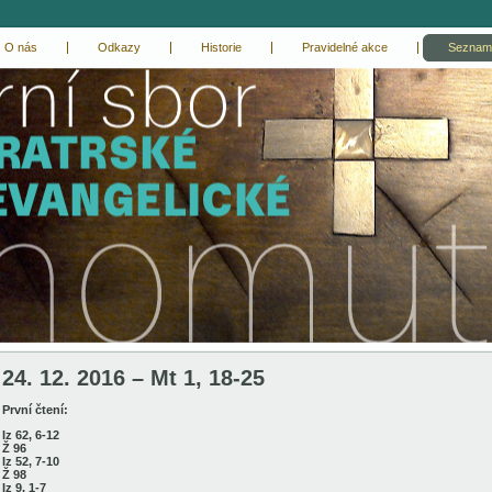
O nás
Odkazy
Historie
Pravidelné akce
Seznam
24. 12. 2016 – Mt 1, 18-25
První čtení:
Iz 62, 6-12
Ž 96
Iz 52, 7-10
Ž 98
Iz 9, 1-7