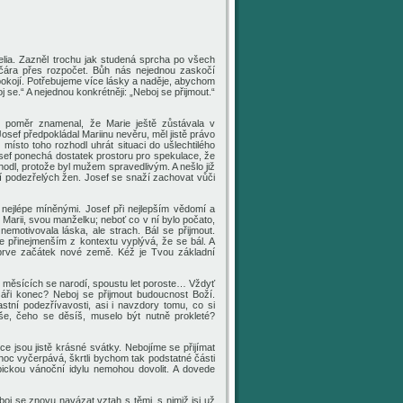
ngelia. Zazněl trochu jak studená sprcha po všech
jak čára přes rozpočet. Bůh nás nejednou zaskočí
okojí. Potřebujeme více lásky a naděje, abychom
oj se.“ A nejednou konkrétněji: „Neboj se přijmout.“
cký poměr znamenal, že Marie ještě zůstávala v
Josef předpokládal Mariinu nevěru, měl jistě právo
místo toho rozhodl uhrát situaci do ušlechtilého
Josef ponechá dostatek prostoru pro spekulace, že
hodl, protože byl mužem spravedlivým. A nešlo již
í podezřelých žen. Josef se snaží zachovat vůči
nejlépe míněnými. Josef při nejlepším vědomí a
 Marii, svou manželku; neboť co v ní bylo počato,
emotivovala láska, ale strach. Bál se přijmout.
 Ale přinejmenším z kontextu vyplývá, že se bál. A
prve začátek nové země. Kéž je Tvou základní
po měsících se narodí, spoustu let poroste… Vždyť
záři konec? Neboj se přijmout budoucnost Boží.
tní podezřívavosti, asi i navzdory tomu, co si
vše, čeho se děsíš, muselo být nutně prokleté?
e jsou jistě krásné svátky. Nebojíme se přijímat
oc vyčerpává, škrtli bychom tak podstatné části
pickou vánoční idylu nemohou dovolit. A dovede
oj se znovu navázat vztah s těmi, s nimiž jsi už