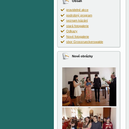
Obsah
pravidelné akce
podrobný program
seznam kázání
stará fotogalerie
Odkazy
Nové fotogalerie
sbor Grossrueckerswalde
Nové obrázky