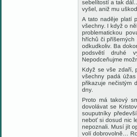
sebelítostí a tak dál
vyšel, aniž mu uškodi
A tato naděje platí 
všechny. I když o ně
problematickou pov
hříchů či příšerných
odkudkoliv. Ba doko
podsvětí druhé v
Nepodceňujme možnos
Když se vše zdaří, p
všechny padá úžas a
přikazuje nečistým 
dny.
Proto má takový smy
dovolávat se Kristo
souputníky předevší
neboť si dosud nic le
nepoznali. Musí jít 
volí dobrovolně… Ro