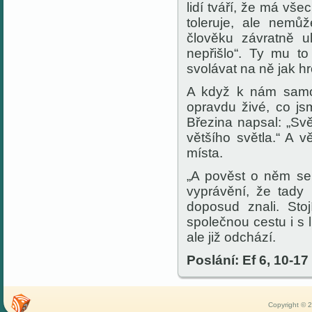
lidí tváří, že má vš
toleruje, ale nemů
člověku závratně u
nepřišlo“. Ty mu t
svolávat na ně jak h
A když k nám samot
opravdu živé, co js
Březina napsal: „Svě
většího světla.“ A v
místa.
„A pověst o něm se r
vyprávění, že tady 
doposud znali. Stoj
společnou cestu i s 
ale již odchází.
Poslání: Ef 6, 10-17
Copyright © 2