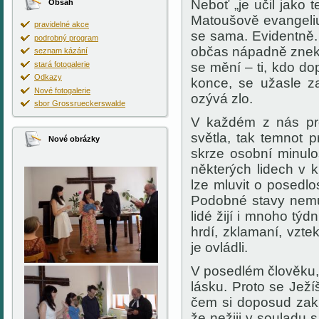
Neboť „je učil jako 
Obsah
Matoušově evangeliu
pravidelné akce
se sama. Evidentně. 
podrobný program
občas nápadně znekli
seznam kázání
stará fotogalerie
se mění – ti, kdo dop
Odkazy
konce, se užasle za
Nové fotogalerie
ozývá zlo.
sbor Grossrueckerswalde
V každém z nás prob
světla, tak temnot p
Nové obrázky
skrze osobní minulo
některých lidech v 
lze mluvit o posedl
Podobné stavy nemus
lidé žijí i mnoho týdn
hrdí, zklamaní, vzt
je ovládli.
V posedlém člověku,
lásku. Proto se Ježíš
čem si doposud zaklá
že nežiji v souladu 