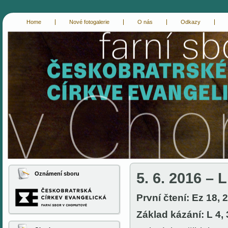
Home
Nové fotogalerie
O nás
Odkazy
cce-chomutov
evangelici chomutov
5. 6. 2016 – L
Oznámení sboru
První čtení: Ez 18, 
Základ kázání: L 4,