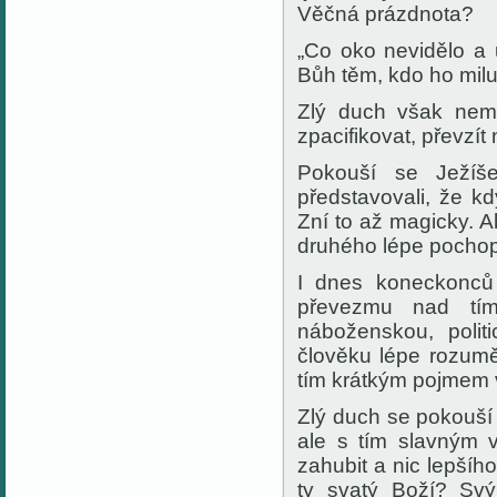
Věčná prázdnota?
„Co oko nevidělo a u
Bůh těm, kdo ho miluj
Zlý duch však nemi
zpacifikovat, převzít 
Pokouší se Ježíše
představovali, že 
Zní to až magicky. 
druhého lépe pochop
I dnes koneckonců 
převezmu nad tím 
náboženskou, polit
člověku lépe rozumět
tím krátkým pojmem 
Zlý duch se pokouší K
ale s tím slavným 
zahubit a nic lepšíh
ty svatý Boží? Svý