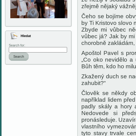
zřejmě nějaký vážně
Čeho se bojíme obvy
by Ti Kristovo slovo
Zbyde mi vůbec něc
vůbec já? Jak by mi
Hledat
chorobně zakládám,
Search for:
Apoštol Pavel s pr
Search
„Co oko nevidělo a u
Bůh těm, kdo ho miluj
Zkažený duch se naop
zahubit?“
Člověk se někdy obá
například lidem pře
padly skály a hory
Nedovede si předs
pronásleduje. Uzavír
vlastního vymezován
tyto stavy trvale 