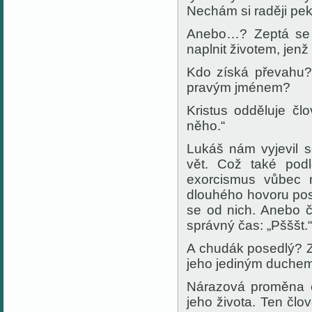
Nechám si raději peke
Anebo…? Zeptá se 
naplnit životem, jen
Kdo získá převahu?
pravým jménem?
Kristus odděluje čl
něho.“
Lukáš nám vyjevil 
vět. Což také pod
exorcismus vůbec 
dlouhého hovoru pos
se od nich. Anebo č
správný čas: „Pšššt.“
A chudák posedlý? Z
jeho jediným duchem?
Nárazová proměna čl
jeho života. Ten člo