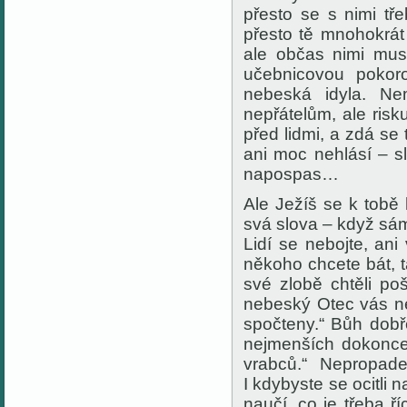
přesto se s nimi tře
přesto
tě mnohokrát
ale občas nimi musí
učebnicovou pokoro
nebeská idyla. Ne
nepřátelům, ale risk
před lidmi, a
zdá se t
ani moc nehlásí – s
napospas…
Ale Ježíš se k
t
obě 
svá slova – když sám
Lidí se nebojte, an
někoho chcete
bá
t,
své zlobě chtěli po
nebeský Otec vás ne
spočteny
.“ Bůh dobř
nejmenších dokonce
vrabců.“ Nepropadej
I kdybyste se ocitli
naučí, co je třeba ř