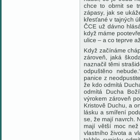
chce to obrnit se t
zápasy, jak se ukáž
křesťané v tajných 
ČCE už dávno hlásá 
když máme pootevřen
ulice – a co teprve a
Když začínáme chápa
zároveň, jaká škod
naznačil těmi straš
odpuštěno nebude
panice z neodpustite
že kdo odmítá Ducha
odmítá Ducha Boží
výrokem
zároveň pov
Kristově Duchu, a o
lásku a smíření pod
se, že mají navrch. 
mají větší moc ne
vlastního
života a vl
takhle cynicky odmí