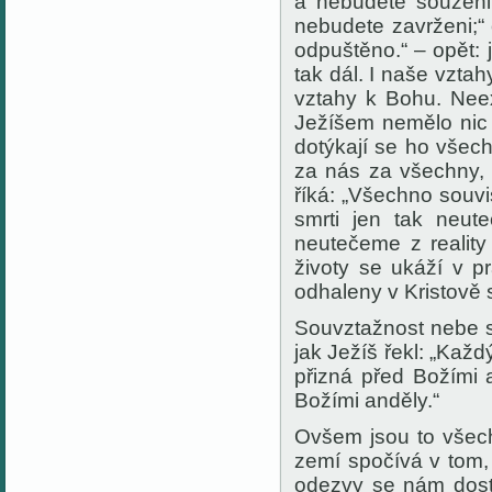
a nebudete souzeni;“
nebudete zavrženi;“ 
odpuštěno.“ – opět: 
tak dál. I naše vzta
vztahy k Bohu. Neex
Ježíšem nemělo nic
dotýkají se ho všec
za nás za všechny,
říká: „Všechno souvi
smrti jen tak neut
neutečeme z realit
životy se ukáží v p
odhaleny v Kristově s
Souvztažnost nebe s
jak Ježíš řekl: „Každ
přizná před Božími 
Božími anděly.“
Ovšem jsou to všech
zemí spočívá v tom,
odezvy se nám dost 