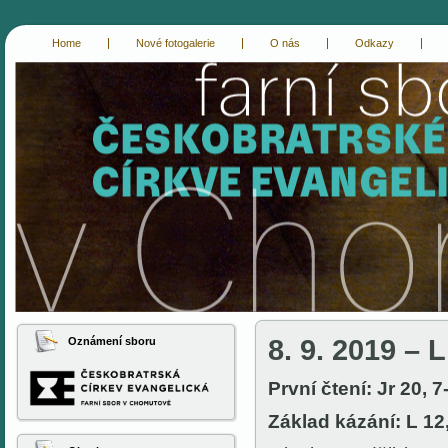
Home
Nové fotogalerie
O nás
Odkazy
cce-chomutov
evangelici chomutov
8. 9. 2019 – L
Oznámení sboru
První čtení: Jr 20, 7
Základ kázání: L 12