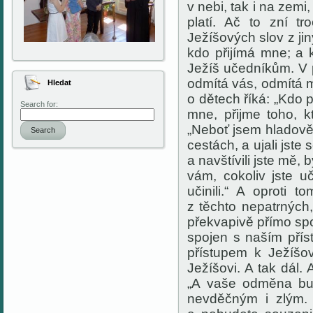
v nebi, tak i na zemi
platí. Ač to zní t
Ježíšových slov z jin
kdo přijímá mne; a k
Ježíš učedníkům. V 
odmítá vás, odmítá 
Hledat
o dětech říká: „Kdo 
Search for:
mne, přijme toho, k
„Neboť jsem hladověl, 
Search
cestách, a ujali jste
a navštívili jste mě,
vám, cokoliv jste u
učinili.“ A oproti
to
z těchto nepatrných
překvapivě přímo sp
spojen s naším přís
přístupem k Ježíšov
Ježíšovi. A tak dál. 
„A vaše odměna bud
nevděčným i zlým