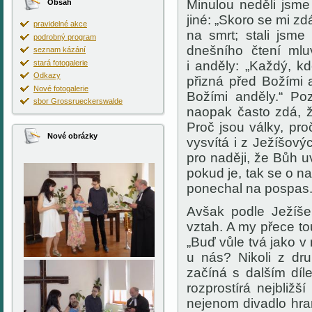
Minulou neděli jsme
Obsah
jiné: „
Skoro se mi zdá
pravidelné akce
na smrt; stali jsme
podrobný program
dnešního čtení mlu
seznam kázání
stará fotogalerie
i anděly: „Každý, k
Odkazy
přizná před Božími 
Nové fotogalerie
Božími anděly.“ P
sbor Grossrueckerswalde
naopak často zdá, ž
Proč jsou války, pro
Nové obrázky
vysvítá i z Ježíšový
pro naději, že Bůh u
pokud je, tak se o n
ponechal na pospas.
Avšak podle Ježíš
vztah. A my přece to
„Buď vůle tvá jako v 
u nás? Nikoli z d
začíná s dalším díl
rozprostírá nejbliž
nejenom divadlo hran