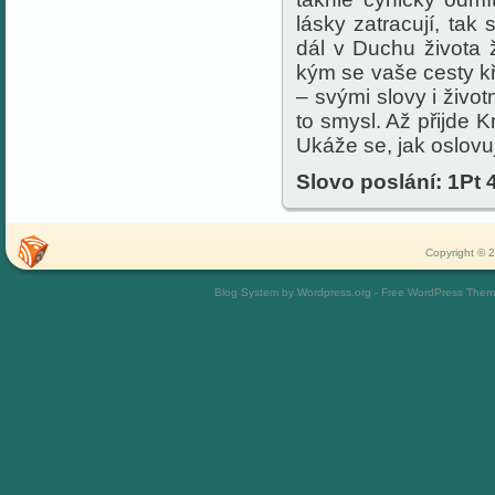
lásky zatracují,
tak
s
dál v Duchu života ž
kým se vaše cesty kří
– svými slovy i život
to smysl. Až přijde K
Ukáže se, jak oslovu
Slovo poslání: 1Pt 4
Copyright © 2
Blog System by Wordpress.org - Free WordPress The