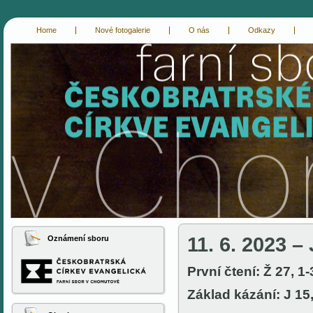
Home
Nové fotogalerie
O nás
Odkazy
cce-chomutov
evangelici chomutov
11. 6. 2023 – 
Oznámení sboru
První čtení: Ž 27, 1-
Základ kázání: J 15,