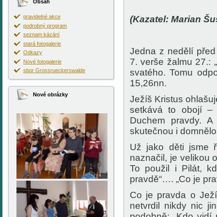
Obsah
pravidelné akce
(Kazatel: Marian Šu
podrobný program
seznam kázání
stará fotogalerie
Jedna z nedělí před
Odkazy
7. verše žalmu 27.: 
Nové fotogalerie
sbor Grossrueckerswalde
svatého. Tomu odpov
15,26nn.
Nové obrázky
Ježíš Kristus ohlašu
setkává to obojí –
Duchem pravdy. A 
skutečnou i domnělou
Už jako děti jsme ř
naznačil, je velikou
To použil i Pilát, 
pravdě“…. „Co je prav
Co je pravda o Ježí
netvrdil nikdy nic 
podobně: „Kdo vidí 