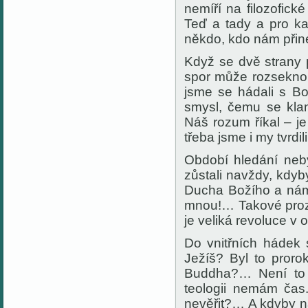
nemíří na filozofick
Teď a tady a pro ka
někdo, kdo nám přine
Když se dvě strany 
spor může rozseknou
jsme se hádali s B
smysl, čemu se klan
Náš rozum říkal – j
třeba jsme i my tvrdi
Období hledání neb
zůstali navždy, kdyb
Ducha Božího a nám 
mnou!… Takové prozře
je veliká revoluce v 
Do vnitřních hádek s
Ježíš? Byl to proro
Buddha?… Není to 
teologii nemám čas
nevěřit?… A kdyby ná