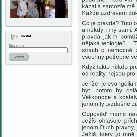
kázal a samozřejmě i 
Každé uzdravení doka
Co je pravda? Tuto ot
a někdy i my sami. A
pravda, jak mi pomůž
Hledat
nějaká teologie?… T
Search for:
strach o nemocné 
všechny potřebné vě
Search
Když takto někdo pro
od reality nejsou pro
Jenže, je evangeliu
být, potom by cel
Velikonoce a kostel
jenom ty „vzdušné 
Odpověď máme nazn
Ježíš ohlašuje příc
jenom Duch pravdy, j
Ježíš, který „o mně