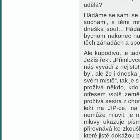
udělá?
Hádáme se sami se s
sochami, s těmi mn
dneška jsou!… Hádám
bychom nakonec nad
těch záhadách a sp
Ale kupodivu, je ta
Ježíš řekl: „Přímluvc
nás vyvádí z nejisto
byl, ale že i dneska 
svém místě“, tak je 
prožívá někdo, kdo
otřesem /spíš země
prožívá sestra z ch
leží na JIP-ce, na
nemůže mluvit, je n
mluvy ukazuje písm
přirovnává ke zkouš
které jistě dokážou b