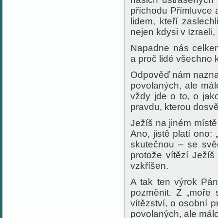
příchodu Přímluvce
lidem, kteří zaslec
nejen kdysi v Izraeli
Napadne nás celkem 
a proč lidé všechno k
Odpověď nám naznaču
povolaných, ale mál
vždy jde o to, o ja
pravdu, kterou dosv
Ježíš na jiném místě 
Ano, jistě platí ono:
skutečnou – se svě
protože vítězí Ježíš 
vzkříšen.
A tak ten výrok Pá
pozměnit. Z „moře s
vítězství, o osobní
povolaných, ale málo