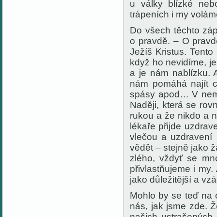
u války blízké ne
trápeních i my voláme
Do všech těchto zá
o pravdě. – O pravd
Ježíš Kristus. Tent
když ho nevidíme, je
a je nám nablízku. 
nám pomáhá najít ce
spásy apod… V nemoc
Naději, která se rov
rukou a že nikdo a 
lékaře přijde uzdrav
vlečou a uzdravení 
vědět – stejně jako ž
zlého, vždyť se mno
přivlastňujeme i my.
jako důležitější a vzá
Mohlo by se teď na c
nás, jak jsme zde. Ž
našich ustrašených 