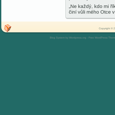
„Ne každý, kdo mi ří
činí vůli mého Otce 
Copyright © 2
Blog System by Wordpress.org - Free WordPress The