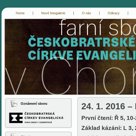
Home
Nové fotogalerie
O nás
Odkazy
cce-chomutov
evangelici chomutov
24. 1. 2016 – 
Oznámení sboru
První čtení: Ř 5, 10
Základ kázání: L 3,