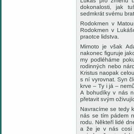
Lukáš pro změnu uv
dokonalosti, jak 
sedmkrát svému brat
Rodokmen v Matoušo
Rodokmen v Lukášo
praotce lidstva.
Mimoto je však Ad
nakonec figuruje jako
my podléháme pokuš
rodinných nebo náro
Kristus naopak celou 
s ní vyrovnat. Syn 
krve – Ty i já – ne
A bohudíky v nás ne
přetavit svým oživuj
Navracíme se tedy k
nás se tím pádem n
rodu. Někteří lidé d
a že je v nás cosi