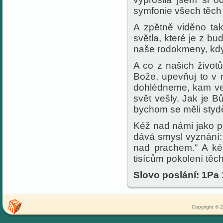
symfonie všech těch 
A zpětně viděno ta
světla, které je z b
naše rodokmeny, když
A co z našich život
Bože, upevňuj to v
dohlédneme, kam ved
svět vešly. Jak je Bů
bychom se měli stydě
Kéž nad námi jako po
dává smysl vyznání: 
nad prachem.“ A kéž
tisícům pokolení těch
Slovo poslání: 1Pa 
Copyright © 2