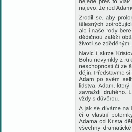
nejede přes to vlak
najevo, že rod Adam
Zrodil se, aby prol
tělesných zotročujíc
ale i naše rody bere
dědičnou zátěží obt
život i se zděděnými 
Navíc i skrze Krist
Bohu nevymkly z ruk
neschopnosti či ze 
dějin. Představme s
Adam po svém selhá
lidstva. Adam, kter
zavraždil druhého. L
vždy s důvěrou.
A jak se díváme na 
či o vlastní potom
Adama od Krista děl
všechny dramatické