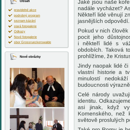
Jaké jsou naše koře
Obsah
nadále vycházet? As
pravidelné akce
Někteří lidé věnují 
podrobný program
jasnějších odpovědí.
seznam kázání
stará fotogalerie
Pokud v nich člověk n
Odkazy
pocit jeho důstojno
Nové fotogalerie
sbor Grossrueckerswalde
i někteří lidé s v
obdobích. Taková t
prohlížíme, že Krist
Nové obrázky
Jindy naopak lidé či
vlastní historie a 
minulostí nedokáž
budoucnosti výrazně
Celé národy uvažuj
identitu. Odkazujem
asi jinak, když 
Komenského, než k
světově proslulých 
Také pro Romy je be