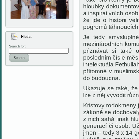
hloubky dokumentován
a inspirativních osob
že jde o historii ve
pogromů táhnoucích s
Je tedy smyslupln
Hledat
mezinárodních komuni
Search for:
přiznávat si také 
posledním čísle měsí
Search
intelektuála Fethull
přítomné v muslimsk
do budoucna.
Ukazuje se také, že 
lze z něj vyvodit růz
Kristovy rodokmeny 
zákoně se dochovaly
z nich sahá jinak hl
generací či osob. Už
jmen – tedy 3 x 14 g