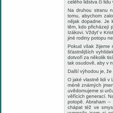
celého lidstva či lid
Na druhou stranu n
tomu, abychom založi
nějak dopadne. Je kl
těm, kdo přicházejí
Izákovi. Vždyť v Kri
jiné rodiny potopu ne
Pokud však žijeme n
šťastnějších vyhlíd
dotvoří za několik ti
tak osudově, aby v n
Další výhodou je, že 
O jaké vlastně lidi
méně známých jmen.
uvědomujeme si určují
věřících generací. 
potopě. Abraham – 
chápat též ve smys
vyprosila jsem si